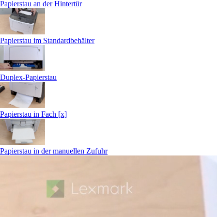
Papierstau an der Hintertür
Papierstau im Standardbehälter
Duplex-Papierstau
Papierstau in Fach [x]
Papierstau in der manuellen Zufuhr