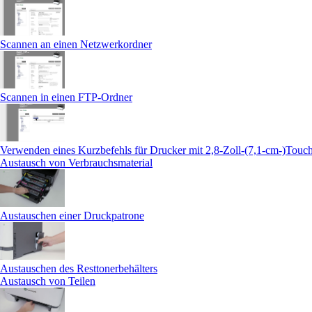
Scannen an einen Netzwerkordner
Scannen in einen FTP-Ordner
Verwenden eines Kurzbefehls für Drucker mit 2,8-Zoll-(7,1-cm-)Touc
Austausch von Verbrauchsmaterial
Austauschen einer Druckpatrone
Austauschen des Resttonerbehälters
Austausch von Teilen