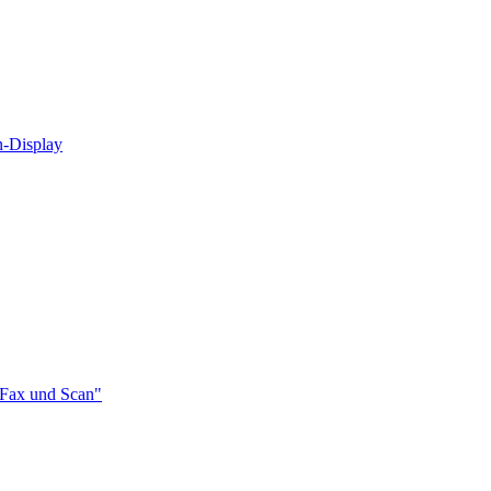
n‑Display
-Fax und Scan"