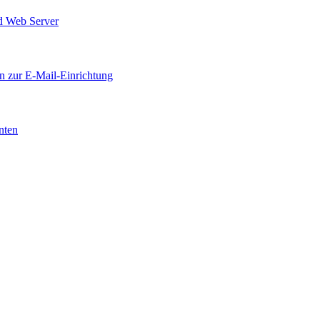
d Web Server
n zur E-Mail-Einrichtung
enten