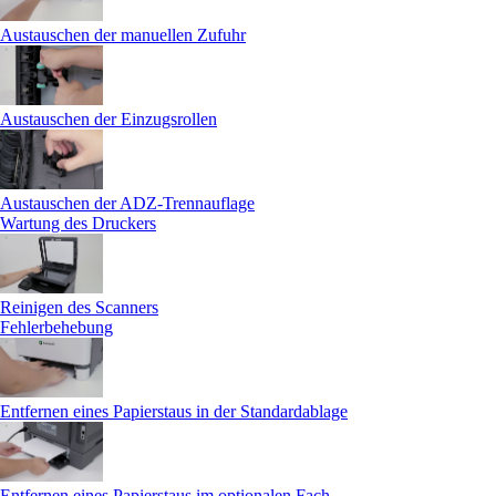
Austauschen der manuellen Zufuhr
Austauschen der Einzugsrollen
Austauschen der ADZ-Trennauflage
Wartung des Druckers
Reinigen des Scanners
Fehlerbehebung
Entfernen eines Papierstaus in der Standardablage
Entfernen eines Papierstaus im optionalen Fach