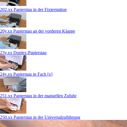
202.xx Papierstau in der Fixierstation
20y.xx Papierstau an der vorderen Klappe
23y.xx Duplex-Papierstau
24y.xx Papierstau in Fach [x]
251.xx Papierstau in der manuellen Zufuhr
250.xx Papierstau in der Universalzuführung