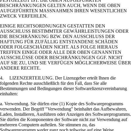
FESTGELEGT IST. DIE OBEN AUFGEFÜHRTEN
BESCHRÄNKUNGEN GELTEN AUCH, WENN DIE OBEN
AUFGEFÜHRTEN MASSNAHMEN IHREN WESENTLICHEN
ZWECK VERFEHLEN.
EINIGE RECHTSORDNUNGEN GESTATTEN DEN
AUSSCHLUSS BESTIMMTER GEWÄHRLEISTUNGEN ODER
DIE BESCHRÄNKUNG BZW. DEN AUSSCHLUSS DER
HAFTUNG FÜR ZUFÄLLIG ENTSTANDENE SCHÄDEN
ODER FOLGESCHÄDEN NICHT. ALS FOLGE HIERAUS
TREFFEN EINIGE ODER ALLE DER OBEN GENANNTEN
AUSSCHLÜSSE ODER BESCHRÄNKUNGEN GGF. NICHT
AUF SIE ZU, UND SIE VERFÜGEN MÖGLICHERWEISE ÜBER
ANDERE RECHTE.
4. LIZENZERTEILUNG. Der Lizenzgeber erteilt Ihnen die
folgenden Rechte ausschließlich für den Fall, dass Sie alle
Bestimmungen und Bedingungen dieser Softwarelizenzvereinbarung
einhalten:
a. Verwendung. Sie dürfen eine (1) Kopie des Softwareprogramms
verwenden. Der Begriff "Verwendung" beinhaltet das Aufbewahren,
Laden, Installieren, Ausführen oder Anzeigen des Softwareprogramms.
Sie dürfen die Komponenten der Software nicht zur Verwendung auf
mehreren Computern aufteilen. Sie stimmen zu, das
Softwareprogramm weder ganz noch teilweise auf eine Weise