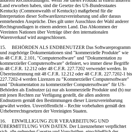
anderen Rechtsordnungen. Wenn Sie dieses Produkt in einem anderen
Land erworben haben, sind die Gesetze des US-Bundesstaates
Kentucky (Commonwealth of Kentucky) maßgebend für die
Interpretation dieser Softwarelizenzvereinbarung und aller daraus
entstehenden Ansprüche. Dies gilt unter Ausschluss der Wahl anderer
Rechtsgrundlagen in einem anderen Land. Das Abkommen der
Vereinten Nationen über Verträge über den internationalen
Warenverkauf wird ausgeschlossen.
15. BEHÖRDEN ALS ENDBENUTZER Das Softwareprogramm
und zugehörige Dokumentationen sind "kommerzielle Produkte" wie
in 48 C.F.R. 2.101, "Computersoftware" und "Dokumentation zu
kommerzieller Computersoftware" definiert, wo immer diese Begriffe
in 48 C.F.R. 12.212 oder 48 C.F.R. 227.7202 verwendet werden. In
Übereinstimmung mit 48 C.F.R. 12.212 oder 48 C.F.R. 227.7202-1 bis
227.7202-4 werden Lizenzen zu "Kommerzieller Computersoftware"
und "Dokumentation zu kommerzieller Computersoftware" für US-
Behörden als Endnutzer (a) nur als kommerzielle Produkte und (b) nur
mit jenen Rechten zur Verfügung gestellt, die allen anderen
Endnutzern gemäß den Bestimmungen dieser Lizenzvereinbarung
gewährt werden. Unveröffentlicht – Rechte vorbehalten gemäß den
Urheberrechtsgesetzen der Vereinigten Staaten.
16. EINWILLIGUNG ZUR VERARBEITUNG UND
ÜBERMITTLUNG VON DATEN. Der Lizenznehmer verpflichtet
sich, alle geltenden Gesetze und Vorschriften, einschließlich der