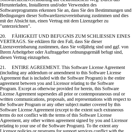
Herunterladen, Installieren und/oder Verwenden des
Softwareprogramms erkennen Sie an, dass Sie den Bestimmungen und
Bedingungen dieser Softwarelizenzvereinbarung zustimmen und dies
mit der Absicht tun, einen Vertrag mit dem Lizenzgeber zu
"unterzeichnen".
20. FÄHIGKEIT UND BEFUGNIS ZUM SCHLIESSEN EINES
VERTRAGS. Sie erklären für den Fall, dass Sie dieser
Lizenzvereinbarung zustimmen, dass Sie volljährig sind und ggf. von
Ihrem Arbeitgeber oder Auftraggeber ordnungsgemäß befugt sind,
diesen Vertrag einzugehen.
21. ENTIRE AGREEMENT. This Software License Agreement
(including any addendum or amendment to this Software License
Agreement that is included with the Software Program) is the entire
agreement between you and Licensor relating to the Software
Program. Except as otherwise provided for herein, this Software
License Agreement supersedes all prior or contemporaneous oral or
written communications, proposals, and representations with respect to
the Software Program or any other subject matter covered by this
Software License Agreement (except to the extent such extraneous
terms do not conflict with the terms of this Software License
Agreement, any other written agreement signed by you and Licensor
relating to your use of the Software Program). To the extent any
Licensor policies or programs for support services conflict with the