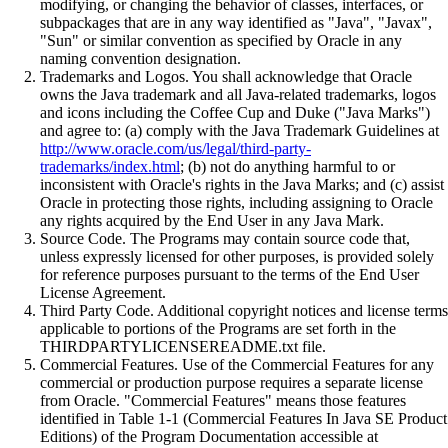
modifying, or changing the behavior of classes, interfaces, or
subpackages that are in any way identified as "Java", "Javax",
"Sun" or similar convention as specified by Oracle in any
naming convention designation.
Trademarks and Logos. You shall acknowledge that Oracle
owns the Java trademark and all Java-related trademarks, logos
and icons including the Coffee Cup and Duke ("Java Marks")
and agree to: (a) comply with the Java Trademark Guidelines at
http://www.oracle.com/us/legal/third-party-
trademarks/index.html
; (b) not do anything harmful to or
inconsistent with Oracle's rights in the Java Marks; and (c) assist
Oracle in protecting those rights, including assigning to Oracle
any rights acquired by the End User in any Java Mark.
Source Code. The Programs may contain source code that,
unless expressly licensed for other purposes, is provided solely
for reference purposes pursuant to the terms of the End User
License Agreement.
Third Party Code. Additional copyright notices and license terms
applicable to portions of the Programs are set forth in the
THIRDPARTYLICENSEREADME.txt file.
Commercial Features. Use of the Commercial Features for any
commercial or production purpose requires a separate license
from Oracle. "Commercial Features" means those features
identified in Table 1-1 (Commercial Features In Java SE Product
Editions) of the Program Documentation accessible at