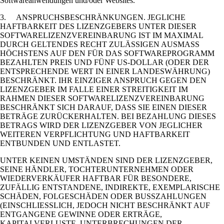
Softwareanwendungen und/oder Websites.
3. ANSPRUCHSBESCHRÄNKUNGEN. JEGLICHE
HAFTBARKEIT DES LIZENZGEBERS UNTER DIESER
SOFTWARELIZENZVEREINBARUNG IST IM MAXIMAL
DURCH GELTENDES RECHT ZULÄSSIGEN AUSMASS
HÖCHSTENS AUF DEN FÜR DAS SOFTWAREPROGRAMM
BEZAHLTEN PREIS UND FÜNF US-DOLLAR (ODER DER
ENTSPRECHENDE WERT IN EINER LANDESWÄHRUNG)
BESCHRÄNKT. IHR EINZIGER ANSPRUCH GEGEN DEN
LIZENZGEBER IM FALLE EINER STREITIGKEIT IM
RAHMEN DIESER SOFTWARELIZENZVEREINBARUNG
BESCHRÄNKT SICH DARAUF, DASS SIE EINEN DIESER
BETRÄGE ZURÜCKERHALTEN. BEI BEZAHLUNG DIESES
BETRAGS WIRD DER LIZENZGEBER VON JEGLICHER
WEITEREN VERPFLICHTUNG UND HAFTBARKEIT
ENTBUNDEN UND ENTLASTET.
UNTER KEINEN UMSTÄNDEN SIND DER LIZENZGEBER,
SEINE HÄNDLER, TOCHTERUNTERNEHMEN ODER
WIEDERVERKÄUFER HAFTBAR FÜR BESONDERE,
ZUFÄLLIG ENTSTANDENE, INDIREKTE, EXEMPLARISCHE
SCHÄDEN, FOLGESCHÄDEN ODER BUSSZAHLUNGEN
(EINSCHLIESSLICH, JEDOCH NICHT BESCHRÄNKT AUF
ENTGANGENE GEWINNE ODER ERTRÄGE,
KAPITALVERLUSTE, UNTERBRECHUNGEN DER