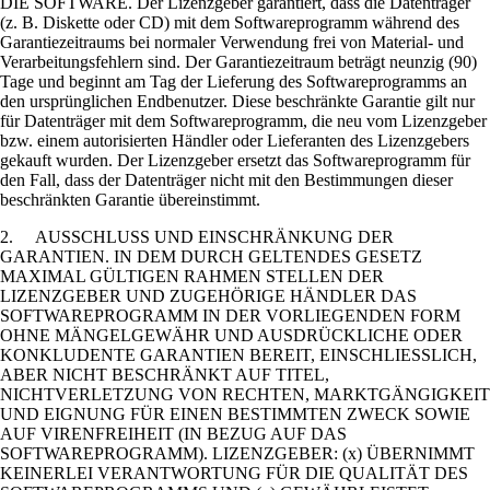
DIE SOFTWARE. Der Lizenzgeber garantiert, dass die Datenträger
(z. B. Diskette oder CD) mit dem Softwareprogramm während des
Garantiezeitraums bei normaler Verwendung frei von Material- und
Verarbeitungsfehlern sind. Der Garantiezeitraum beträgt neunzig (90)
Tage und beginnt am Tag der Lieferung des Softwareprogramms an
den ursprünglichen Endbenutzer. Diese beschränkte Garantie gilt nur
für Datenträger mit dem Softwareprogramm, die neu vom Lizenzgeber
bzw. einem autorisierten Händler oder Lieferanten des Lizenzgebers
gekauft wurden. Der Lizenzgeber ersetzt das Softwareprogramm für
den Fall, dass der Datenträger nicht mit den Bestimmungen dieser
beschränkten Garantie übereinstimmt.
2. AUSSCHLUSS UND EINSCHRÄNKUNG DER
GARANTIEN. IN DEM DURCH GELTENDES GESETZ
MAXIMAL GÜLTIGEN RAHMEN STELLEN DER
LIZENZGEBER UND ZUGEHÖRIGE HÄNDLER DAS
SOFTWAREPROGRAMM IN DER VORLIEGENDEN FORM
OHNE MÄNGELGEWÄHR UND AUSDRÜCKLICHE ODER
KONKLUDENTE GARANTIEN BEREIT, EINSCHLIESSLICH,
ABER NICHT BESCHRÄNKT AUF TITEL,
NICHTVERLETZUNG VON RECHTEN, MARKTGÄNGIGKEIT
UND EIGNUNG FÜR EINEN BESTIMMTEN ZWECK SOWIE
AUF VIRENFREIHEIT (IN BEZUG AUF DAS
SOFTWAREPROGRAMM). LIZENZGEBER: (x) ÜBERNIMMT
KEINERLEI VERANTWORTUNG FÜR DIE QUALITÄT DES