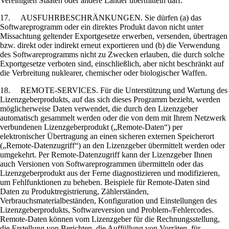
Vereinigten Staaten oder andere Länder übermitteln darf.
17. AUSFUHRBESCHRÄNKUNGEN. Sie dürfen (a) das
Softwareprogramm oder ein direktes Produkt davon nicht unter
Missachtung geltender Exportgesetze erwerben, versenden, übertragen
bzw. direkt oder indirekt erneut exportieren und (b) die Verwendung
des Softwareprogramms nicht zu Zwecken erlauben, die durch solche
Exportgesetze verboten sind, einschließlich, aber nicht beschränkt auf
die Verbreitung nuklearer, chemischer oder biologischer Waffen.
18. REMOTE-SERVICES. Für die Unterstützung und Wartung des
Lizenzgeberprodukts, auf das sich dieses Programm bezieht, werden
möglicherweise Daten verwendet, die durch den Lizenzgeber
automatisch gesammelt werden oder die von dem mit Ihrem Netzwerk
verbundenen Lizenzgeberprodukt („Remote-Daten“) per
elektronischer Übertragung an einen sicheren externen Speicherort
(„Remote-Datenzugriff“) an den Lizenzgeber übermittelt werden oder
umgekehrt. Per Remote-Datenzugriff kann der Lizenzgeber Ihnen
auch Versionen von Softwareprogrammen übermitteln oder das
Lizenzgeberprodukt aus der Ferne diagnostizieren und modifizieren,
um Fehlfunktionen zu beheben. Beispiele für Remote-Daten sind
Daten zu Produktregistrierung, Zählerständen,
Verbrauchsmaterialbeständen, Konfiguration und Einstellungen des
Lizenzgeberprodukts, Softwareversion und Problem-/Fehlercodes.
Remote-Daten können vom Lizenzgeber für die Rechnungsstellung,
die Erstellung von Berichten, die Auffüllung von Vorräten, für