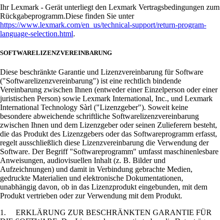
Ihr Lexmark - Gerät unterliegt den Lexmark Vertragsbedingungen zum
Rückgabeprogramm.Diese finden Sie unter
https://www.lexmark.com/en_us/technical-support/return-program-
language-selection.html
.
SOFTWARELIZENZVEREINBARUNG
Diese beschränkte Garantie und Lizenzvereinbarung für Software
("Softwarelizenzvereinbarung") ist eine rechtlich bindende
Vereinbarung zwischen Ihnen (entweder einer Einzelperson oder einer
juristischen Person) sowie Lexmark International, Inc., und Lexmark
International Technology Sàrl ("Lizenzgeber"). Soweit keine
besondere abweichende schriftliche Softwarelizenzvereinbarung
zwischen Ihnen und dem Lizenzgeber oder seinen Zulieferern besteht,
die das Produkt des Lizenzgebers oder das Softwareprogramm erfasst,
regelt ausschließlich diese Lizenzvereinbarung die Verwendung der
Software. Der Begriff "Softwareprogramm" umfasst maschinenlesbare
Anweisungen, audiovisuellen Inhalt (z. B. Bilder und
Aufzeichnungen) und damit in Verbindung gebrachte Medien,
gedruckte Materialien und elektronische Dokumentationen,
unabhängig davon, ob in das Lizenzprodukt eingebunden, mit dem
Produkt vertrieben oder zur Verwendung mit dem Produkt.
1. ERKLÄRUNG ZUR BESCHRÄNKTEN GARANTIE FÜR