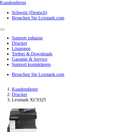
Kundendienst
Schweiz (Deutsch)
Besuchen Sie Lexmark.com
Support zuhause
Drucker
Lösungen
Treiber & Downloads
Garantie & Service
Support kontaktieren
Besuchen Sie Lexmark.com
Kundendienst
Drucker
Lexmark XC9325