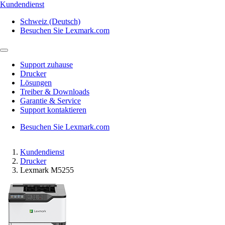
Kundendienst
Schweiz (Deutsch)
Besuchen Sie Lexmark.com
Support zuhause
Drucker
Lösungen
Treiber & Downloads
Garantie & Service
Support kontaktieren
Besuchen Sie Lexmark.com
Kundendienst
Drucker
Lexmark M5255