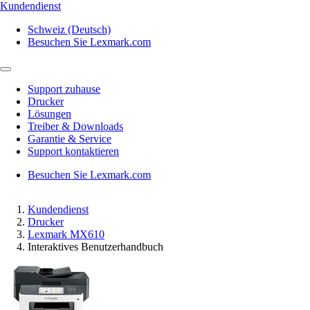
Kundendienst
Schweiz (Deutsch)
Besuchen Sie Lexmark.com
Support zuhause
Drucker
Lösungen
Treiber & Downloads
Garantie & Service
Support kontaktieren
Besuchen Sie Lexmark.com
Kundendienst
Drucker
Lexmark MX610
Interaktives Benutzerhandbuch