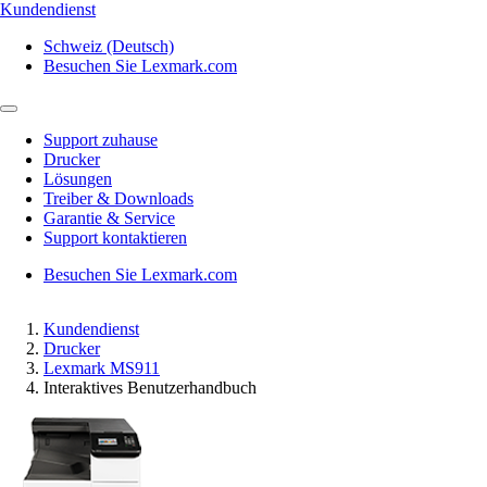
Kundendienst
Schweiz (Deutsch)
Besuchen Sie Lexmark.com
Support zuhause
Drucker
Lösungen
Treiber & Downloads
Garantie & Service
Support kontaktieren
Besuchen Sie Lexmark.com
Kundendienst
Drucker
Lexmark MS911
Interaktives Benutzerhandbuch