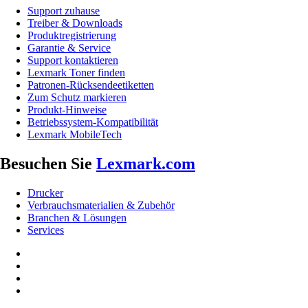
Support zuhause
Treiber & Downloads
Produktregistrierung
Garantie & Service
Support kontaktieren
Lexmark Toner finden
Patronen-Rücksendeetiketten
Zum Schutz markieren
Produkt-Hinweise
Betriebssystem-Kompatibilität
Lexmark MobileTech
Besuchen Sie
Lexmark.com
Drucker
Verbrauchsmaterialien & Zubehör
Branchen & Lösungen
Services