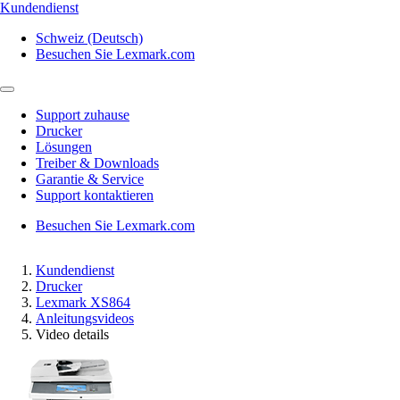
Kundendienst
Schweiz (Deutsch)
Besuchen Sie Lexmark.com
Support zuhause
Drucker
Lösungen
Treiber & Downloads
Garantie & Service
Support kontaktieren
Besuchen Sie Lexmark.com
Kundendienst
Drucker
Lexmark XS864
Anleitungsvideos
Video details