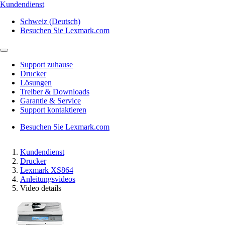
Kundendienst
Schweiz (Deutsch)
Besuchen Sie Lexmark.com
Support zuhause
Drucker
Lösungen
Treiber & Downloads
Garantie & Service
Support kontaktieren
Besuchen Sie Lexmark.com
Kundendienst
Drucker
Lexmark XS864
Anleitungsvideos
Video details