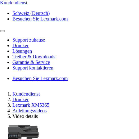
Kundendienst
Schweiz (Deutsch)
Besuchen Sie Lexmark.com
Support zuhause
Drucker
Lösungen
Treiber & Downloads
Garantie & Service
Support kontaktieren
Besuchen Sie Lexmark.com
Kundendienst
Drucker
Lexmark XM5365
Anleitungsvideos
Video details