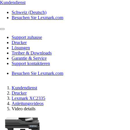
Kundendienst
Schweiz (Deutsch)
Besuchen Sie Lexmark.com
Support zuhause
Drucker
Lösungen
Treiber & Downloads
Garantie & Service
Support kontaktieren
Besuchen Sie Lexmark.com
Kundendienst
Drucker
Lexmark XC2335
Anleitungsvideos
Video details