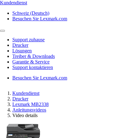
Kundendienst
Schweiz (Deutsch)
Besuchen Sie Lexmark.com
Support zuhause
Drucker
Lösungen
Treiber & Downloads
Garantie & Service
Support kontaktieren
Besuchen Sie Lexmark.com
Kundendienst
Drucker
Lexmark MB2338
Anleitungsvideos
Video details