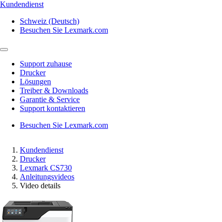
Kundendienst
Schweiz (Deutsch)
Besuchen Sie Lexmark.com
Support zuhause
Drucker
Lösungen
Treiber & Downloads
Garantie & Service
Support kontaktieren
Besuchen Sie Lexmark.com
Kundendienst
Drucker
Lexmark CS730
Anleitungsvideos
Video details