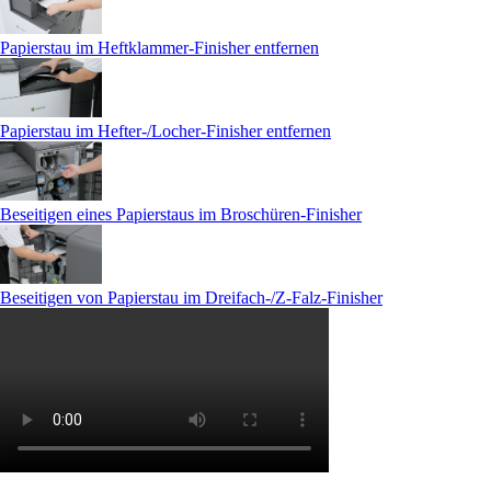
Papierstau im Heftklammer-Finisher entfernen
Papierstau im Hefter-/Locher-Finisher entfernen
Beseitigen eines Papierstaus im Broschüren-Finisher
Beseitigen von Papierstau im Dreifach-/Z-Falz-Finisher