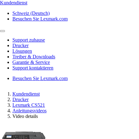
Kundendienst
Schweiz (Deutsch)
Besuchen Sie Lexmark.com
Support zuhause
Drucker
Lösungen
Treiber & Downloads
Garantie & Service
Support kontaktieren
Besuchen Sie Lexmark.com
Kundendienst
Drucker
Lexmark CS521
Anleitungsvideos
Video details