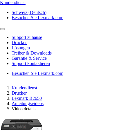
Kundendienst
Schweiz (Deutsch)
Besuchen Sie Lexmark.com
Support zuhause
Drucker
Lösungen
Treiber & Downloads
Garantie & Service
Support kontaktieren
Besuchen Sie Lexmark.com
Kundendienst
Drucker
Lexmark B2650
Anleitungsvideos
Video details