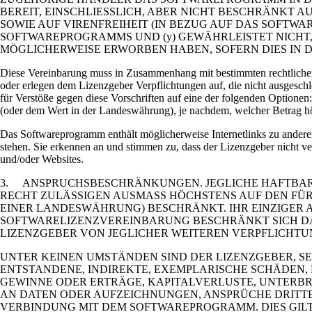
BEREIT, EINSCHLIESSLICH, ABER NICHT BESCHRÄNKT 
SOWIE AUF VIRENFREIHEIT (IN BEZUG AUF DAS SOFTW
SOFTWAREPROGRAMMS UND (y) GEWÄHRLEISTET NICHT, 
MÖGLICHERWEISE ERWORBEN HABEN, SOFERN DIES IN 
Diese Vereinbarung muss in Zusammenhang mit bestimmten rechtlichen V
oder erlegen dem Lizenzgeber Verpflichtungen auf, die nicht ausgeschl
für Verstöße gegen diese Vorschriften auf eine der folgenden Optione
(oder dem Wert in der Landeswährung), je nachdem, welcher Betrag hö
Das Softwareprogramm enthält möglicherweise Internetlinks zu andere
stehen. Sie erkennen an und stimmen zu, dass der Lizenzgeber nicht ve
und/oder Websites.
3. ANSPRUCHSBESCHRÄNKUNGEN. JEGLICHE HAFTBARK
RECHT ZULÄSSIGEN AUSMASS HÖCHSTENS AUF DEN FÜ
EINER LANDESWÄHRUNG) BESCHRÄNKT. IHR EINZIGER A
SOFTWARELIZENZVEREINBARUNG BESCHRÄNKT SICH DAR
LIZENZGEBER VON JEGLICHER WEITEREN VERPFLICHT
UNTER KEINEN UMSTÄNDEN SIND DER LIZENZGEBER, 
ENTSTANDENE, INDIREKTE, EXEMPLARISCHE SCHÄDEN,
GEWINNE ODER ERTRÄGE, KAPITALVERLUSTE, UNTERB
AN DATEN ODER AUFZEICHNUNGEN, ANSPRÜCHE DRITT
VERBINDUNG MIT DEM SOFTWAREPROGRAMM. DIES GILT 