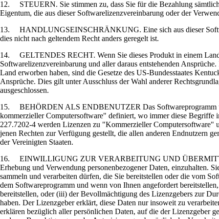
12. STEUERN. Sie stimmen zu, dass Sie für die Bezahlung sämtlicher S
Eigentum, die aus dieser Softwarelizenzvereinbarung oder der Verwen
13. HANDLUNGSEINSCHRÄNKUNG. Eine sich aus dieser Softwarelizen
dies nicht nach geltendem Recht anders geregelt ist.
14. GELTENDES RECHT. Wenn Sie dieses Produkt in einem Land erworb
Softwarelizenzvereinbarung und aller daraus entstehenden Ansprüche.
Land erworben haben, sind die Gesetze des US-Bundesstaates Kentuck
Ansprüche. Dies gilt unter Ausschluss der Wahl anderer Rechtsgrund
ausgeschlossen.
15. BEHÖRDEN ALS ENDBENUTZER Das Softwareprogramm und zugeh
kommerzieller Computersoftware" definiert, wo immer diese Begriffe
227.7202-4 werden Lizenzen zu "Kommerzieller Computersoftware" un
jenen Rechten zur Verfügung gestellt, die allen anderen Endnutzern 
der Vereinigten Staaten.
16. EINWILLIGUNG ZUR VERARBEITUNG UND ÜBERMITTLUNG VON DATE
Erhebung und Verwendung personenbezogener Daten, einzuhalten. Sie 
sammeln und verarbeiten dürfen, die Sie bereitstellen oder die vom S
dem Softwareprogramm und wenn von Ihnen angefordert bereitstellen, 
bereitstellen, oder (iii) der Bevollmächtigung des Lizenzgebers zur D
haben. Der Lizenzgeber erklärt, diese Daten nur insoweit zu verarbeite
erklären bezüglich aller persönlichen Daten, auf die der Lizenzgeber g