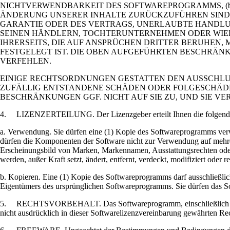
NICHTVERWENDBARKEIT DES SOFTWAREPROGRAMMS, (b) 
ÄNDERUNG UNSERER INHALTE ZURÜCKZUFÜHREN SIND, 
GARANTIE ODER DES VERTRAGS, UNERLAUBTE HANDLUN
SEINEN HÄNDLERN, TOCHTERUNTERNEHMEN ODER WIE
IHRERSEITS, DIE AUF ANSPRÜCHEN DRITTER BERUHEN,
FESTGELEGT IST. DIE OBEN AUFGEFÜHRTEN BESCHRÄ
VERFEHLEN.
EINIGE RECHTSORDNUNGEN GESTATTEN DEN AUSSCHLU
ZUFÄLLIG ENTSTANDENE SCHÄDEN ODER FOLGESCHÄDEN
BESCHRÄNKUNGEN GGF. NICHT AUF SIE ZU, UND SIE V
4. LIZENZERTEILUNG. Der Lizenzgeber erteilt Ihnen die folgenden Re
a. Verwendung. Sie dürfen eine (1) Kopie des Softwareprogramms ver
dürfen die Komponenten der Software nicht zur Verwendung auf mehre
Erscheinungsbild von Marken, Markennamen, Ausstattungsrechten ode
werden, außer Kraft setzt, ändert, entfernt, verdeckt, modifiziert oder re
b. Kopieren. Eine (1) Kopie des Softwareprogramms darf ausschließlich
Eigentümers des ursprünglichen Softwareprogramms. Sie dürfen das So
5. RECHTSVORBEHALT. Das Softwareprogramm, einschließlich aller Sch
nicht ausdrücklich in dieser Softwarelizenzvereinbarung gewährten Rec