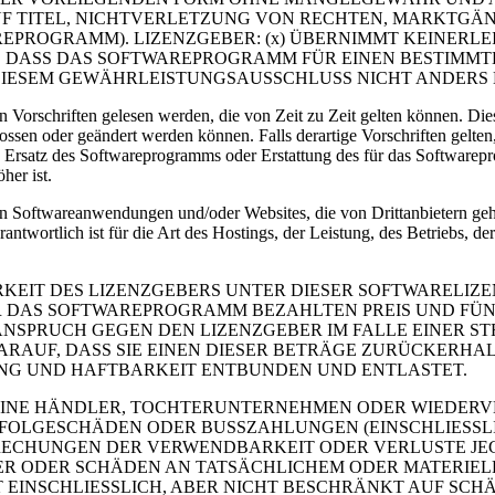
AUF TITEL, NICHTVERLETZUNG VON RECHTEN, MARKTGÄ
AREPROGRAMM). LIZENZGEBER: (x) ÜBERNIMMT KEINERL
DASS DAS SOFTWAREPROGRAMM FÜR EINEN BESTIMMTEN 
DIESEM GEWÄHRLEISTUNGSAUSSCHLUSS NICHT ANDERS 
orschriften gelesen werden, die von Zeit zu Zeit gelten können. Dies
ossen oder geändert werden können. Falls derartige Vorschriften gelten
n: Ersatz des Softwareprogramms oder Erstattung des für das Software
her ist.
n Softwareanwendungen und/oder Websites, die von Drittanbietern geh
rantwortlich ist für die Art des Hostings, der Leistung, des Betriebs,
EIT DES LIZENZGEBERS UNTER DIESER SOFTWARELIZE
R DAS SOFTWAREPROGRAMM BEZAHLTEN PREIS UND FÜN
NSPRUCH GEGEN DEN LIZENZGEBER IM FALLE EINER STR
AUF, DASS SIE EINEN DIESER BETRÄGE ZURÜCKERHALT
UNG UND HAFTBARKEIT ENTBUNDEN UND ENTLASTET.
SEINE HÄNDLER, TOCHTERUNTERNEHMEN ODER WIEDERV
 FOLGESCHÄDEN ODER BUSSZAHLUNGEN (EINSCHLIESSL
RECHUNGEN DER VERWENDBARKEIT ODER VERLUSTE JE
ER ODER SCHÄDEN AN TATSÄCHLICHEM ODER MATERIEL
EINSCHLIESSLICH, ABER NICHT BESCHRÄNKT AUF SCHÄD