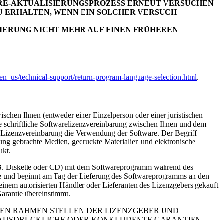
ARE-AKTUALISIERUNGSPROZESS ERNEUT VERSUCHEN
U ERHALTEN, WENN EIN SOLCHER VERSUCH
SIERUNG NICHT MEHR AUF EINEN FRÜHEREN
n_us/technical-support/return-program-language-selection.html
.
schen Ihnen (entweder einer Einzelperson oder einer juristischen
e schriftliche Softwarelizenzvereinbarung zwischen Ihnen und dem
se Lizenzvereinbarung die Verwendung der Software. Der Begriff
ng gebrachte Medien, gedruckte Materialien und elektronische
ukt.
kette oder CD) mit dem Softwareprogramm während des
age und beginnt am Tag der Lieferung des Softwareprogramms an den
inem autorisierten Händler oder Lieferanten des Lizenzgebers gekauft
arantie übereinstimmt.
EN RAHMEN STELLEN DER LIZENZGEBER UND
AUSDRÜCKLICHE ODER KONKLUDENTE GARANTIEN