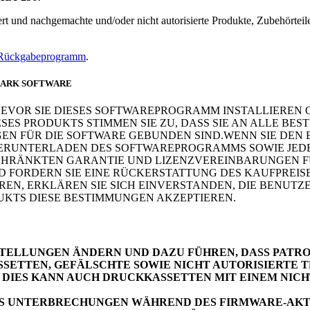
 und nachgemachte und/oder nicht autorisierte Produkte, Zubehörteile
 Rückgabeprogramm
.
MARK SOFTWARE
 BEVOR SIE DIESES SOFTWAREPROGRAMM INSTALLIEREN
S PRODUKTS STIMMEN SIE ZU, DASS SIE AN ALLE BE
N FÜR DIE SOFTWARE GEBUNDEN SIND.WENN SIE DEN 
D HERUNTERLADEN DES SOFTWAREPROGRAMMS SOWIE JE
CHRÄNKTEN GARANTIE UND LIZENZVEREINBARUNGEN FÜ
FORDERN SIE EINE RÜCKERSTATTUNG DES KAUFPREIS
N, ERKLÄREN SIE SICH EINVERSTANDEN, DIE BENUTZER
TS DIESE BESTIMMUNGEN AKZEPTIEREN.
ELLUNGEN ÄNDERN UND DAZU FÜHREN, DASS PATRON
TTEN, GEFÄLSCHTE SOWIE NICHT AUTORISIERTE TE
DIES KANN AUCH DRUCKKASSETTEN MIT EINEM NICHT
ASS UNTERBRECHUNGEN WÄHREND DES FIRMWARE-AK