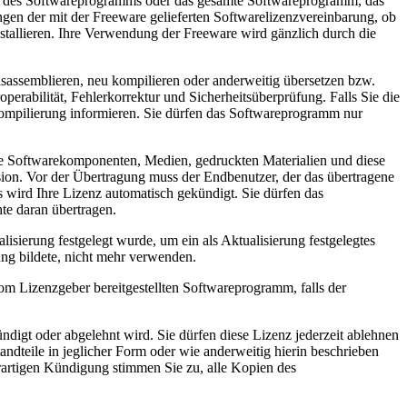
 des Softwareprogramms oder das gesamte Softwareprogramm, das
ngen der mit der Freeware gelieferten Softwarelizenzvereinbarung, ob
stallieren. Ihre Verwendung der Freeware wird gänzlich durch die
mblieren, neu kompilieren oder anderweitig übersetzen bzw.
erabilität, Fehlerkorrektur und Sicherheitsüberprüfung. Falls Sie die
Kompilierung informieren. Sie dürfen das Softwareprogramm nur
 Softwarekomponenten, Medien, gedruckten Materialien und diese
sion. Vor der Übertragung muss der Endbenutzer, der das übertragene
ird Ihre Lizenz automatisch gekündigt. Sie dürfen das
e daran übertragen.
rung festgelegt wurde, um ein als Aktualisierung festgelegtes
ng bildete, nicht mehr verwenden.
izenzgeber bereitgestellten Softwareprogramm, falls der
digt oder abgelehnt wird. Sie dürfen diese Lizenz jederzeit ablehnen
teile in jeglicher Form oder wie anderweitig hierin beschrieben
erartigen Kündigung stimmen Sie zu, alle Kopien des