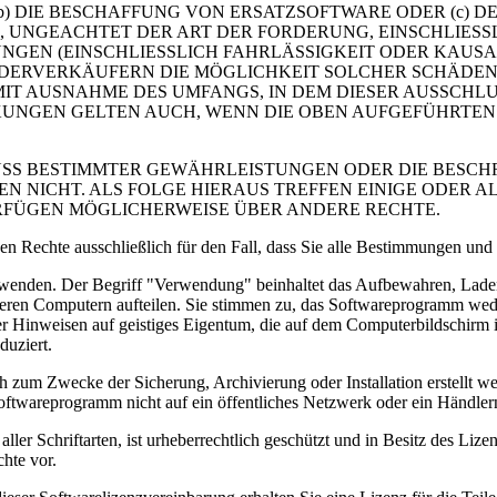
DIE BESCHAFFUNG VON ERSATZSOFTWARE ODER (c) DEN
UNGEACHTET DER ART DER FORDERUNG, EINSCHLIESSL
GEN (EINSCHLIESSLICH FAHRLÄSSIGKEIT ODER KAUSA
DERVERKÄUFERN DIE MÖGLICHKEIT SOLCHER SCHÄDEN
 MIT AUSNAHME DES UMFANGS, IN DEM DIESER AUSSCHL
NKUNGEN GELTEN AUCH, WENN DIE OBEN AUFGEFÜHRT
SS BESTIMMTER GEWÄHRLEISTUNGEN ODER DIE BESCH
 NICHT. ALS FOLGE HIERAUS TREFFEN EINIGE ODER 
ERFÜGEN MÖGLICHERWEISE ÜBER ANDERE RECHTE.
chte ausschließlich für den Fall, dass Sie alle Bestimmungen und B
wenden. Der Begriff "Verwendung" beinhaltet das Aufbewahren, Laden
ren Computern aufteilen. Sie stimmen zu, das Softwareprogramm weder
r Hinweisen auf geistiges Eigentum, die auf dem Computerbildschir
duziert.
 zum Zwecke der Sicherung, Archivierung oder Installation erstellt wer
ftwareprogramm nicht auf ein öffentliches Netzwerk oder ein Händler
riftarten, ist urheberrechtlich geschützt und in Besitz des Lizenzg
hte vor.