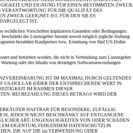
NGIGKEIT UND EIGNUNG FÜR EINEN BESTIMMTEN ZWECK
EI VERANTWORTUNG FÜR DIE QUALITÄT DES
ZWECK GEEIGNET IST, FÜR DEN SIE ES
DARGELEGT IST.
e rechtlichen Vorschriften implizieren Garantien oder Bedingungen
, beschränkt der Lizenzgeber hiermit soweit möglich jegliche Haftung
programm bezahlten Kaufpreises bzw. Erstattung von fünf US-Dollar
ostet und betrieben werden, die nicht in Verbindung zum Lizenzgeber
 der Wartung oder des Inhalts von derartigen Softwareanwendungen
NZVEREINBARUNG IST IM MAXIMAL DURCH GELTENDES
F US-DOLLAR (ODER DER ENTSPRECHENDE WERT IN
EITIGKEIT IM RAHMEN DIESER
EN. BEI BEZAHLUNG DIESES BETRAGS WIRD DER
ERKÄUFER HAFTBAR FÜR BESONDERE, ZUFÄLLIG
ICH, JEDOCH NICHT BESCHRÄNKT AUF ENTGANGENE
GLICHER ART, UNGENAUIGKEITEN VON ODER SCHÄDEN
LEM EIGENTUM, FEHLENDEM DATENSCHUTZ) IN
EN, DIE AUF DIE (a) VERWENDUNG ODER