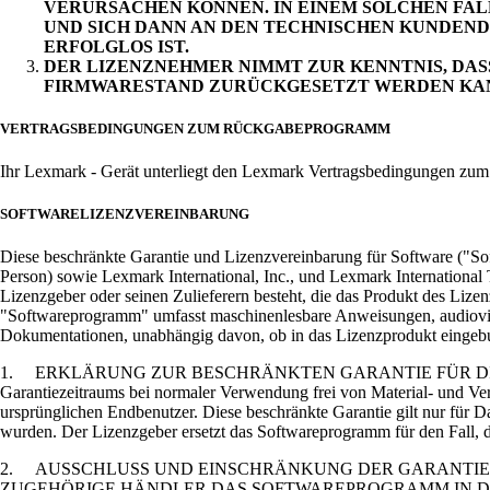
VERURSACHEN KÖNNEN. IN EINEM SOLCHEN FA
UND SICH DANN AN DEN TECHNISCHEN KUNDEND
ERFOLGLOS IST.
DER LIZENZNEHMER NIMMT ZUR KENNTNIS, DAS
FIRMWARESTAND ZURÜCKGESETZT WERDEN KA
VERTRAGSBEDINGUNGEN ZUM RÜCKGABEPROGRAMM
Ihr Lexmark - Gerät unterliegt den Lexmark Vertragsbedingungen zu
SOFTWARELIZENZVEREINBARUNG
Diese beschränkte Garantie und Lizenzvereinbarung für Software ("Soft
Person) sowie Lexmark International, Inc., und Lexmark Internationa
Lizenzgeber oder seinen Zulieferern besteht, die das Produkt des Lize
"Softwareprogramm" umfasst maschinenlesbare Anweisungen, audiovisue
Dokumentationen, unabhängig davon, ob in das Lizenzprodukt eingeb
1. ERKLÄRUNG ZUR BESCHRÄNKTEN GARANTIE FÜR DIE SOFTWARE. D
Garantiezeitraums bei normaler Verwendung frei von Material- und Ve
ursprünglichen Endbenutzer. Diese beschränkte Garantie gilt nur für 
wurden. Der Lizenzgeber ersetzt das Softwareprogramm für den Fall, d
2. AUSSCHLUSS UND EINSCHRÄNKUNG DER GARANTIEN
ZUGEHÖRIGE HÄNDLER DAS SOFTWAREPROGRAMM IN 