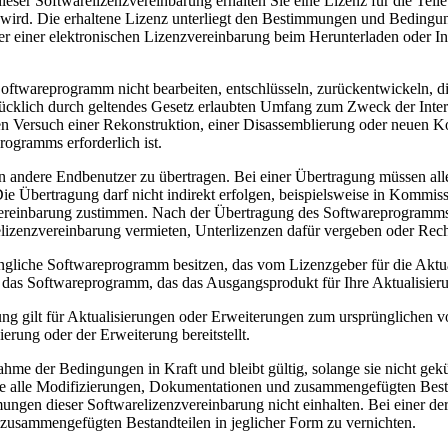
Softwarelizenzvereinbarung erhalten Sie eine Lizenz für die Teile
llt wird. Die erhaltene Lizenz unterliegt den Bestimmungen und Bedingu
er einer elektronischen Lizenzvereinbarung beim Herunterladen oder In
ramm nicht bearbeiten, entschlüsseln, zurückentwickeln, disasse
rücklich durch geltendes Gesetz erlaubten Umfang zum Zweck der Interop
den Versuch einer Rekonstruktion, einer Disassemblierung oder neuen 
ogramms erforderlich ist.
ere Endbenutzer zu übertragen. Bei einer Übertragung müssen alle
e Übertragung darf nicht indirekt erfolgen, beispielsweise in Kommis
ereinbarung zustimmen. Nach der Übertragung des Softwareprogramms w
enzvereinbarung vermieten, Unterlizenzen dafür vergeben oder Recht
 Softwareprogramm besitzen, das vom Lizenzgeber für die Aktualisie
das Softwareprogramm, das das Ausgangsprodukt für Ihre Aktualisieru
für Aktualisierungen oder Erweiterungen zum ursprünglichen vom L
ung oder der Erweiterung bereitstellt.
 der Bedingungen in Kraft und bleibt gültig, solange sie nicht gekün
 alle Modifizierungen, Dokumentationen und zusammengefügten Bestand
mungen dieser Softwarelizenzvereinbarung nicht einhalten. Bei einer d
usammengefügten Bestandteilen in jeglicher Form zu vernichten.