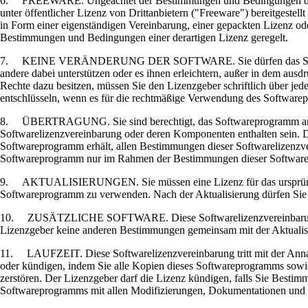
6. FREEWARE. Ungeachtet der Bestimmungen und Bedingungen dieser 
unter öffentlicher Lizenz von Drittanbietern ("Freeware") bereitgeste
in Form einer eigenständigen Vereinbarung, einer gepackten Lizenz od
Bestimmungen und Bedingungen einer derartigen Lizenz geregelt.
7. KEINE VERÄNDERUNG DER SOFTWARE. Sie dürfen das Softwareprog
andere dabei unterstützen oder es ihnen erleichtern, außer in dem ausd
Rechte dazu besitzen, müssen Sie den Lizenzgeber schriftlich über je
entschlüsseln, wenn es für die rechtmäßige Verwendung des Softwarepr
8. ÜBERTRAGUNG. Sie sind berechtigt, das Softwareprogramm an and
Softwarelizenzvereinbarung oder deren Komponenten enthalten sein. Di
Softwareprogramm erhält, allen Bestimmungen dieser Softwarelizenzv
Softwareprogramm nur im Rahmen der Bestimmungen dieser Softwareliz
9. AKTUALISIERUNGEN. Sie müssen eine Lizenz für das ursprüngliche
Softwareprogramm zu verwenden. Nach der Aktualisierung dürfen Sie 
10. ZUSÄTZLICHE SOFTWARE. Diese Softwarelizenzvereinbarung gilt 
Lizenzgeber keine anderen Bestimmungen gemeinsam mit der Aktualisier
11. LAUFZEIT. Diese Softwarelizenzvereinbarung tritt mit der Annahme
oder kündigen, indem Sie alle Kopien dieses Softwareprogramms sowie
zerstören. Der Lizenzgeber darf die Lizenz kündigen, falls Sie Bestim
Softwareprogramms mit allen Modifizierungen, Dokumentationen und z