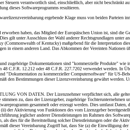
teuern verantwortlich sind, einschließlich, aber nicht beschränkt auf
dung dieses Softwareprogramms resultieren.
zvereinbarung ergebende Klage muss von beiden Parteien innerha
en haben, das Mitglied der Europäischen Union ist, sind die Geset
 Dies gilt unter Ausschluss der Wahl anderer Rechtsgrundlagen unter 
y (Commonwealth of Kentucky) maßgebend für die Interpretation diese
lagen in einem anderen Land. Das Abkommen der Vereinten Nationen üb
örige Dokumentationen sind "kommerzielle Produkte" wie in 48
 in 48 C.F.R. 12.212 oder 48 C.F.R. 227.7202 verwendet werden. In Ü
d "Dokumentation zu kommerzieller Computersoftware" für US-Behörde
gemäß den Bestimmungen dieser Lizenzvereinbarung gewährt werden. Un
N. Der Lizenznehmer verpflichtet sich, alle geltenden Geset
stimmen zu, dass der Lizenzgeber, zugehörige Tochterunternehmen un
oftwareprogramm gesammelt oder erzeugt werden. Dies umfasst Daten, d
(ii) der Aktivierung von Funktionen des vom Lizenzgeber bereitgeste
urchführung jeglicher anderer Dienstleistungen im Rahmen des Softwarep
n, als dies für die Bereitstellung solcher Dienstleistungen oder die Ak
emäß dieser Vereinbarung Zugriff hat, dass Sie (a) die Einwilligung der