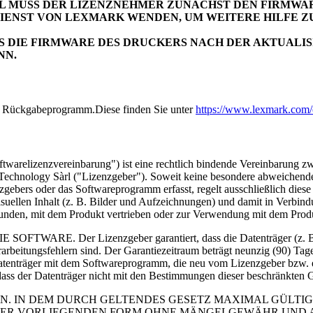
LL MUSS DER LIZENZNEHMER ZUNÄCHST DEN FIRMW
IENST VON LEXMARK WENDEN, UM WEITERE HILFE Z
S DIE FIRMWARE DES DRUCKERS NACH DER AKTUALI
NN.
m Rückgabeprogramm.Diese finden Sie unter
https://www.lexmark.com/e
warelizenzvereinbarung") ist eine rechtlich bindende Vereinbarung zwi
l Technology Sàrl ("Lizenzgeber"). Soweit keine besondere abweichend
nzgebers oder das Softwareprogramm erfasst, regelt ausschließlich die
llen Inhalt (z. B. Bilder und Aufzeichnungen) und damit in Verbindu
unden, mit dem Produkt vertrieben oder zur Verwendung mit dem Prod
er Lizenzgeber garantiert, dass die Datenträger (z. B. Dis
rarbeitungsfehlern sind. Der Garantiezeitraum beträgt neunzig (90) T
Datenträger mit dem Softwareprogramm, die neu vom Lizenzgeber bzw. e
ass der Datenträger nicht mit den Bestimmungen dieser beschränkten G
. IN DEM DURCH GELTENDES GESETZ MAXIMAL GÜLTIG
DER VORLIEGENDEN FORM OHNE MÄNGELGEWÄHR UND 