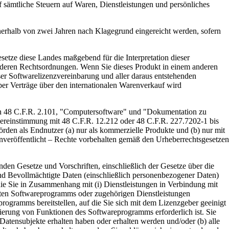
 sämtliche Steuern auf Waren, Dienstleistungen und persönliches
lb von zwei Jahren nach Klagegrund eingereicht werden, sofern
ze diese Landes maßgebend für die Interpretation dieser
anderen Rechtsordnungen. Wenn Sie dieses Produkt in einem anderen
r Softwarelizenzvereinbarung und aller daraus entstehenden
er Verträge über den internationalen Warenverkauf wird
 C.F.R. 2.101, "Computersoftware" und "Dokumentation zu
bereinstimmung mit 48 C.F.R. 12.212 oder 48 C.F.R. 227.7202-1 bis
n als Endnutzer (a) nur als kommerzielle Produkte und (b) nur mit
veröffentlicht – Rechte vorbehalten gemäß den Urheberrechtsgesetzen
ze und Vorschriften, einschließlich der Gesetze über die
d Bevollmächtigte Daten (einschließlich personenbezogener Daten)
ie Sie in Zusammenhang mit (i) Dienstleistungen in Verbindung mit
llten Softwareprogramms oder zugehörigen Dienstleistungen
rogramms bereitstellen, auf die Sie sich mit dem Lizenzgeber geeinigt
tivierung von Funktionen des Softwareprogramms erforderlich ist. Sie
 Datensubjekte erhalten haben oder erhalten werden und/oder (b) alle