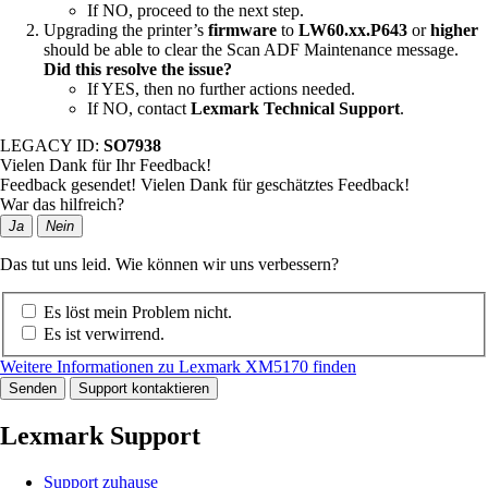
If NO, proceed to the next step.
Upgrading the printer’s
firmware
to
LW60.xx.P643
or
higher
should be able to clear the Scan ADF Maintenance message.
Did this resolve the issue?
If YES, then no further actions needed.
If NO, contact
Lexmark Technical Support
.
LEGACY ID:
SO7938
Vielen Dank für Ihr Feedback!
Feedback gesendet! Vielen Dank für geschätztes Feedback!
War das hilfreich?
Ja
Nein
Das tut uns leid. Wie können wir uns verbessern?
Es löst mein Problem nicht.
Es ist verwirrend.
Weitere Informationen zu Lexmark XM5170 finden
Senden
Support kontaktieren
Lexmark Support
Support zuhause