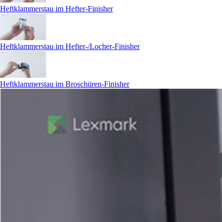
Heftklammerstau im Hefter-Finisher
Heftklammerstau im Hefter-/Locher-Finisher
Heftklammerstau im Broschüren-Finisher