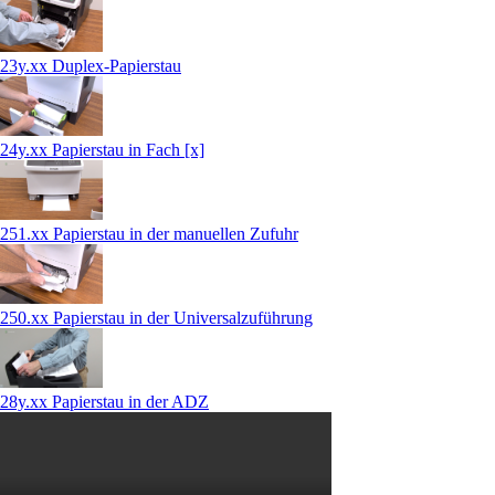
23y.xx Duplex-Papierstau
24y.xx Papierstau in Fach [x]
251.xx Papierstau in der manuellen Zufuhr
250.xx Papierstau in der Universalzuführung
28y.xx Papierstau in der ADZ