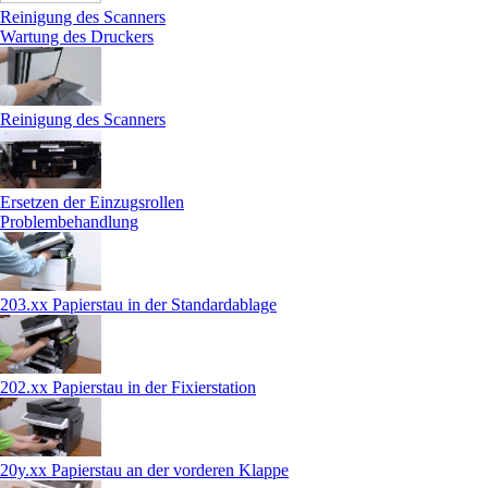
Reinigung des Scanners
Wartung des Druckers
Reinigung des Scanners
Ersetzen der Einzugsrollen
Problembehandlung
203.xx Papierstau in der Standardablage
202.xx Papierstau in der Fixierstation
20y.xx Papierstau an der vorderen Klappe