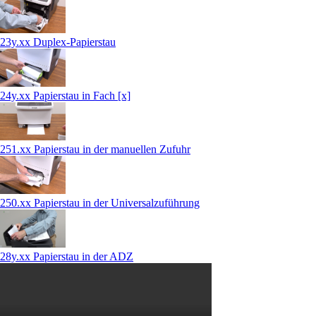
23y.xx Duplex-Papierstau
24y.xx Papierstau in Fach [x]
251.xx Papierstau in der manuellen Zufuhr
250.xx Papierstau in der Universalzuführung
28y.xx Papierstau in der ADZ