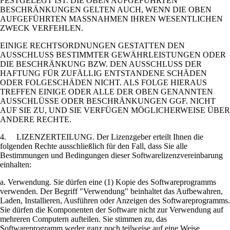
FESTGELEGT IST. DIE OBEN AUFGEFÜHRTEN
BESCHRÄNKUNGEN GELTEN AUCH, WENN DIE OBEN
AUFGEFÜHRTEN MASSNAHMEN IHREN WESENTLICHEN
ZWECK VERFEHLEN.
EINIGE RECHTSORDNUNGEN GESTATTEN DEN
AUSSCHLUSS BESTIMMTER GEWÄHRLEISTUNGEN ODER
DIE BESCHRÄNKUNG BZW. DEN AUSSCHLUSS DER
HAFTUNG FÜR ZUFÄLLIG ENTSTANDENE SCHÄDEN
ODER FOLGESCHÄDEN NICHT. ALS FOLGE HIERAUS
TREFFEN EINIGE ODER ALLE DER OBEN GENANNTEN
AUSSCHLÜSSE ODER BESCHRÄNKUNGEN GGF. NICHT
AUF SIE ZU, UND SIE VERFÜGEN MÖGLICHERWEISE ÜBER
ANDERE RECHTE.
4. LIZENZERTEILUNG. Der Lizenzgeber erteilt Ihnen die
folgenden Rechte ausschließlich für den Fall, dass Sie alle
Bestimmungen und Bedingungen dieser Softwarelizenzvereinbarung
einhalten:
a. Verwendung. Sie dürfen eine (1) Kopie des Softwareprogramms
verwenden. Der Begriff "Verwendung" beinhaltet das Aufbewahren,
Laden, Installieren, Ausführen oder Anzeigen des Softwareprogramms.
Sie dürfen die Komponenten der Software nicht zur Verwendung auf
mehreren Computern aufteilen. Sie stimmen zu, das
Softwareprogramm weder ganz noch teilweise auf eine Weise