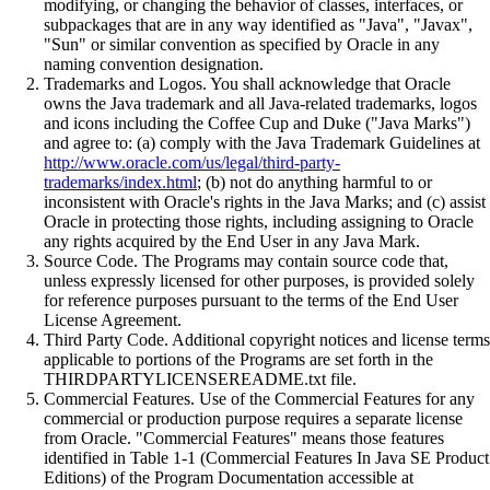
modifying, or changing the behavior of classes, interfaces, or
subpackages that are in any way identified as "Java", "Javax",
"Sun" or similar convention as specified by Oracle in any
naming convention designation.
Trademarks and Logos. You shall acknowledge that Oracle
owns the Java trademark and all Java-related trademarks, logos
and icons including the Coffee Cup and Duke ("Java Marks")
and agree to: (a) comply with the Java Trademark Guidelines at
http://www.oracle.com/us/legal/third-party-
trademarks/index.html
; (b) not do anything harmful to or
inconsistent with Oracle's rights in the Java Marks; and (c) assist
Oracle in protecting those rights, including assigning to Oracle
any rights acquired by the End User in any Java Mark.
Source Code. The Programs may contain source code that,
unless expressly licensed for other purposes, is provided solely
for reference purposes pursuant to the terms of the End User
License Agreement.
Third Party Code. Additional copyright notices and license terms
applicable to portions of the Programs are set forth in the
THIRDPARTYLICENSEREADME.txt file.
Commercial Features. Use of the Commercial Features for any
commercial or production purpose requires a separate license
from Oracle. "Commercial Features" means those features
identified in Table 1-1 (Commercial Features In Java SE Product
Editions) of the Program Documentation accessible at