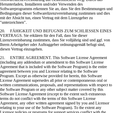
Herunterladen, Installieren und/oder Verwenden des
Softwareprogramms erkennen Sie an, dass Sie den Bestimmungen und
Bedingungen dieser Softwarelizenzvereinbarung zustimmen und dies
mit der Absicht tun, einen Vertrag mit dem Lizenzgeber zu
"unterzeichnen".
20. FÄHIGKEIT UND BEFUGNIS ZUM SCHLIESSEN EINES
VERTRAGS. Sie erklären für den Fall, dass Sie dieser
Lizenzvereinbarung zustimmen, dass Sie volljährig sind und ggf. von
Ihrem Arbeitgeber oder Auftraggeber ordnungsgemäß befugt sind,
diesen Vertrag einzugehen.
21. ENTIRE AGREEMENT. This Software License Agreement
(including any addendum or amendment to this Software License
Agreement that is included with the Software Program) is the entire
agreement between you and Licensor relating to the Software
Program. Except as otherwise provided for herein, this Software
License Agreement supersedes all prior or contemporaneous oral or
written communications, proposals, and representations with respect to
the Software Program or any other subject matter covered by this
Software License Agreement (except to the extent such extraneous
terms do not conflict with the terms of this Software License
Agreement, any other written agreement signed by you and Licensor
relating to your use of the Software Program). To the extent any
Licensor policies or programs for support services conflict with the