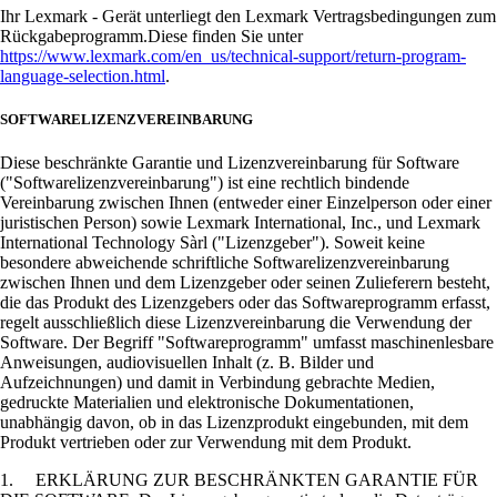
Ihr Lexmark - Gerät unterliegt den Lexmark Vertragsbedingungen zum
Rückgabeprogramm.Diese finden Sie unter
https://www.lexmark.com/en_us/technical-support/return-program-
language-selection.html
.
SOFTWARELIZENZVEREINBARUNG
Diese beschränkte Garantie und Lizenzvereinbarung für Software
("Softwarelizenzvereinbarung") ist eine rechtlich bindende
Vereinbarung zwischen Ihnen (entweder einer Einzelperson oder einer
juristischen Person) sowie Lexmark International, Inc., und Lexmark
International Technology Sàrl ("Lizenzgeber"). Soweit keine
besondere abweichende schriftliche Softwarelizenzvereinbarung
zwischen Ihnen und dem Lizenzgeber oder seinen Zulieferern besteht,
die das Produkt des Lizenzgebers oder das Softwareprogramm erfasst,
regelt ausschließlich diese Lizenzvereinbarung die Verwendung der
Software. Der Begriff "Softwareprogramm" umfasst maschinenlesbare
Anweisungen, audiovisuellen Inhalt (z. B. Bilder und
Aufzeichnungen) und damit in Verbindung gebrachte Medien,
gedruckte Materialien und elektronische Dokumentationen,
unabhängig davon, ob in das Lizenzprodukt eingebunden, mit dem
Produkt vertrieben oder zur Verwendung mit dem Produkt.
1. ERKLÄRUNG ZUR BESCHRÄNKTEN GARANTIE FÜR