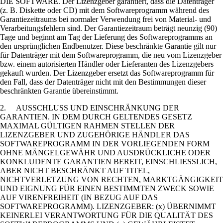
DIE SOFTWARE. Der Lizenzgeber garantiert, dass die Datenträger
(z. B. Diskette oder CD) mit dem Softwareprogramm während des
Garantiezeitraums bei normaler Verwendung frei von Material- und
Verarbeitungsfehlern sind. Der Garantiezeitraum beträgt neunzig (90)
Tage und beginnt am Tag der Lieferung des Softwareprogramms an
den ursprünglichen Endbenutzer. Diese beschränkte Garantie gilt nur
für Datenträger mit dem Softwareprogramm, die neu vom Lizenzgeber
bzw. einem autorisierten Händler oder Lieferanten des Lizenzgebers
gekauft wurden. Der Lizenzgeber ersetzt das Softwareprogramm für
den Fall, dass der Datenträger nicht mit den Bestimmungen dieser
beschränkten Garantie übereinstimmt.
2. AUSSCHLUSS UND EINSCHRÄNKUNG DER
GARANTIEN. IN DEM DURCH GELTENDES GESETZ
MAXIMAL GÜLTIGEN RAHMEN STELLEN DER
LIZENZGEBER UND ZUGEHÖRIGE HÄNDLER DAS
SOFTWAREPROGRAMM IN DER VORLIEGENDEN FORM
OHNE MÄNGELGEWÄHR UND AUSDRÜCKLICHE ODER
KONKLUDENTE GARANTIEN BEREIT, EINSCHLIESSLICH,
ABER NICHT BESCHRÄNKT AUF TITEL,
NICHTVERLETZUNG VON RECHTEN, MARKTGÄNGIGKEIT
UND EIGNUNG FÜR EINEN BESTIMMTEN ZWECK SOWIE
AUF VIRENFREIHEIT (IN BEZUG AUF DAS
SOFTWAREPROGRAMM). LIZENZGEBER: (x) ÜBERNIMMT
KEINERLEI VERANTWORTUNG FÜR DIE QUALITÄT DES