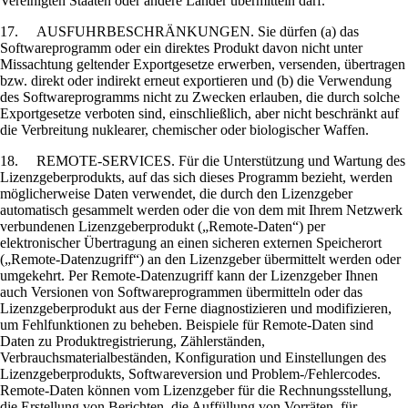
Vereinigten Staaten oder andere Länder übermitteln darf.
17. AUSFUHRBESCHRÄNKUNGEN. Sie dürfen (a) das
Softwareprogramm oder ein direktes Produkt davon nicht unter
Missachtung geltender Exportgesetze erwerben, versenden, übertragen
bzw. direkt oder indirekt erneut exportieren und (b) die Verwendung
des Softwareprogramms nicht zu Zwecken erlauben, die durch solche
Exportgesetze verboten sind, einschließlich, aber nicht beschränkt auf
die Verbreitung nuklearer, chemischer oder biologischer Waffen.
18. REMOTE-SERVICES. Für die Unterstützung und Wartung des
Lizenzgeberprodukts, auf das sich dieses Programm bezieht, werden
möglicherweise Daten verwendet, die durch den Lizenzgeber
automatisch gesammelt werden oder die von dem mit Ihrem Netzwerk
verbundenen Lizenzgeberprodukt („Remote-Daten“) per
elektronischer Übertragung an einen sicheren externen Speicherort
(„Remote-Datenzugriff“) an den Lizenzgeber übermittelt werden oder
umgekehrt. Per Remote-Datenzugriff kann der Lizenzgeber Ihnen
auch Versionen von Softwareprogrammen übermitteln oder das
Lizenzgeberprodukt aus der Ferne diagnostizieren und modifizieren,
um Fehlfunktionen zu beheben. Beispiele für Remote-Daten sind
Daten zu Produktregistrierung, Zählerständen,
Verbrauchsmaterialbeständen, Konfiguration und Einstellungen des
Lizenzgeberprodukts, Softwareversion und Problem-/Fehlercodes.
Remote-Daten können vom Lizenzgeber für die Rechnungsstellung,
die Erstellung von Berichten, die Auffüllung von Vorräten, für