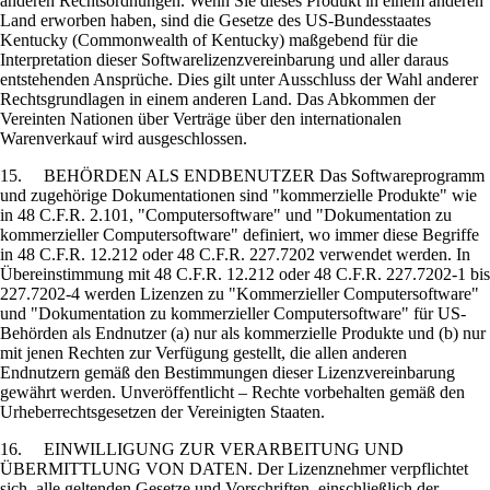
anderen Rechtsordnungen. Wenn Sie dieses Produkt in einem anderen
Land erworben haben, sind die Gesetze des US-Bundesstaates
Kentucky (Commonwealth of Kentucky) maßgebend für die
Interpretation dieser Softwarelizenzvereinbarung und aller daraus
entstehenden Ansprüche. Dies gilt unter Ausschluss der Wahl anderer
Rechtsgrundlagen in einem anderen Land. Das Abkommen der
Vereinten Nationen über Verträge über den internationalen
Warenverkauf wird ausgeschlossen.
15. BEHÖRDEN ALS ENDBENUTZER Das Softwareprogramm
und zugehörige Dokumentationen sind "kommerzielle Produkte" wie
in 48 C.F.R. 2.101, "Computersoftware" und "Dokumentation zu
kommerzieller Computersoftware" definiert, wo immer diese Begriffe
in 48 C.F.R. 12.212 oder 48 C.F.R. 227.7202 verwendet werden. In
Übereinstimmung mit 48 C.F.R. 12.212 oder 48 C.F.R. 227.7202-1 bis
227.7202-4 werden Lizenzen zu "Kommerzieller Computersoftware"
und "Dokumentation zu kommerzieller Computersoftware" für US-
Behörden als Endnutzer (a) nur als kommerzielle Produkte und (b) nur
mit jenen Rechten zur Verfügung gestellt, die allen anderen
Endnutzern gemäß den Bestimmungen dieser Lizenzvereinbarung
gewährt werden. Unveröffentlicht – Rechte vorbehalten gemäß den
Urheberrechtsgesetzen der Vereinigten Staaten.
16. EINWILLIGUNG ZUR VERARBEITUNG UND
ÜBERMITTLUNG VON DATEN. Der Lizenznehmer verpflichtet
sich, alle geltenden Gesetze und Vorschriften, einschließlich der