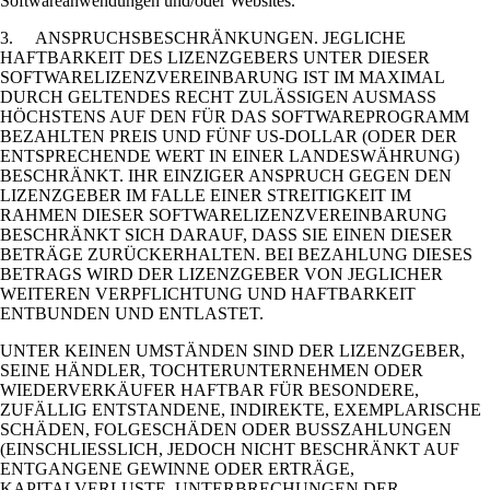
Softwareanwendungen und/oder Websites.
3. ANSPRUCHSBESCHRÄNKUNGEN. JEGLICHE
HAFTBARKEIT DES LIZENZGEBERS UNTER DIESER
SOFTWARELIZENZVEREINBARUNG IST IM MAXIMAL
DURCH GELTENDES RECHT ZULÄSSIGEN AUSMASS
HÖCHSTENS AUF DEN FÜR DAS SOFTWAREPROGRAMM
BEZAHLTEN PREIS UND FÜNF US-DOLLAR (ODER DER
ENTSPRECHENDE WERT IN EINER LANDESWÄHRUNG)
BESCHRÄNKT. IHR EINZIGER ANSPRUCH GEGEN DEN
LIZENZGEBER IM FALLE EINER STREITIGKEIT IM
RAHMEN DIESER SOFTWARELIZENZVEREINBARUNG
BESCHRÄNKT SICH DARAUF, DASS SIE EINEN DIESER
BETRÄGE ZURÜCKERHALTEN. BEI BEZAHLUNG DIESES
BETRAGS WIRD DER LIZENZGEBER VON JEGLICHER
WEITEREN VERPFLICHTUNG UND HAFTBARKEIT
ENTBUNDEN UND ENTLASTET.
UNTER KEINEN UMSTÄNDEN SIND DER LIZENZGEBER,
SEINE HÄNDLER, TOCHTERUNTERNEHMEN ODER
WIEDERVERKÄUFER HAFTBAR FÜR BESONDERE,
ZUFÄLLIG ENTSTANDENE, INDIREKTE, EXEMPLARISCHE
SCHÄDEN, FOLGESCHÄDEN ODER BUSSZAHLUNGEN
(EINSCHLIESSLICH, JEDOCH NICHT BESCHRÄNKT AUF
ENTGANGENE GEWINNE ODER ERTRÄGE,
KAPITALVERLUSTE, UNTERBRECHUNGEN DER