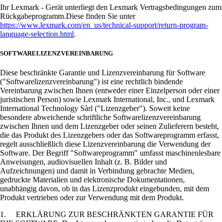
Ihr Lexmark - Gerät unterliegt den Lexmark Vertragsbedingungen zum
Rückgabeprogramm.Diese finden Sie unter
https://www.lexmark.com/en_us/technical-support/return-program-
language-selection.html
.
SOFTWARELIZENZVEREINBARUNG
Diese beschränkte Garantie und Lizenzvereinbarung für Software
("Softwarelizenzvereinbarung") ist eine rechtlich bindende
Vereinbarung zwischen Ihnen (entweder einer Einzelperson oder einer
juristischen Person) sowie Lexmark International, Inc., und Lexmark
International Technology Sàrl ("Lizenzgeber"). Soweit keine
besondere abweichende schriftliche Softwarelizenzvereinbarung
zwischen Ihnen und dem Lizenzgeber oder seinen Zulieferern besteht,
die das Produkt des Lizenzgebers oder das Softwareprogramm erfasst,
regelt ausschließlich diese Lizenzvereinbarung die Verwendung der
Software. Der Begriff "Softwareprogramm" umfasst maschinenlesbare
Anweisungen, audiovisuellen Inhalt (z. B. Bilder und
Aufzeichnungen) und damit in Verbindung gebrachte Medien,
gedruckte Materialien und elektronische Dokumentationen,
unabhängig davon, ob in das Lizenzprodukt eingebunden, mit dem
Produkt vertrieben oder zur Verwendung mit dem Produkt.
1. ERKLÄRUNG ZUR BESCHRÄNKTEN GARANTIE FÜR