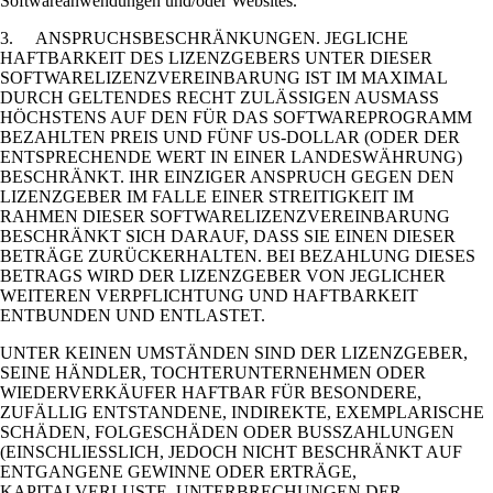
Softwareanwendungen und/oder Websites.
3. ANSPRUCHSBESCHRÄNKUNGEN. JEGLICHE
HAFTBARKEIT DES LIZENZGEBERS UNTER DIESER
SOFTWARELIZENZVEREINBARUNG IST IM MAXIMAL
DURCH GELTENDES RECHT ZULÄSSIGEN AUSMASS
HÖCHSTENS AUF DEN FÜR DAS SOFTWAREPROGRAMM
BEZAHLTEN PREIS UND FÜNF US-DOLLAR (ODER DER
ENTSPRECHENDE WERT IN EINER LANDESWÄHRUNG)
BESCHRÄNKT. IHR EINZIGER ANSPRUCH GEGEN DEN
LIZENZGEBER IM FALLE EINER STREITIGKEIT IM
RAHMEN DIESER SOFTWARELIZENZVEREINBARUNG
BESCHRÄNKT SICH DARAUF, DASS SIE EINEN DIESER
BETRÄGE ZURÜCKERHALTEN. BEI BEZAHLUNG DIESES
BETRAGS WIRD DER LIZENZGEBER VON JEGLICHER
WEITEREN VERPFLICHTUNG UND HAFTBARKEIT
ENTBUNDEN UND ENTLASTET.
UNTER KEINEN UMSTÄNDEN SIND DER LIZENZGEBER,
SEINE HÄNDLER, TOCHTERUNTERNEHMEN ODER
WIEDERVERKÄUFER HAFTBAR FÜR BESONDERE,
ZUFÄLLIG ENTSTANDENE, INDIREKTE, EXEMPLARISCHE
SCHÄDEN, FOLGESCHÄDEN ODER BUSSZAHLUNGEN
(EINSCHLIESSLICH, JEDOCH NICHT BESCHRÄNKT AUF
ENTGANGENE GEWINNE ODER ERTRÄGE,
KAPITALVERLUSTE, UNTERBRECHUNGEN DER