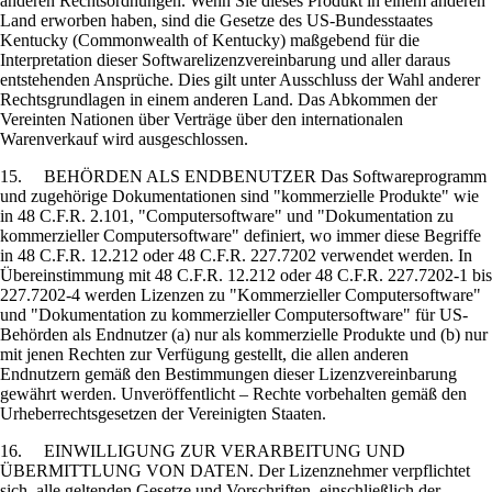
anderen Rechtsordnungen. Wenn Sie dieses Produkt in einem anderen
Land erworben haben, sind die Gesetze des US-Bundesstaates
Kentucky (Commonwealth of Kentucky) maßgebend für die
Interpretation dieser Softwarelizenzvereinbarung und aller daraus
entstehenden Ansprüche. Dies gilt unter Ausschluss der Wahl anderer
Rechtsgrundlagen in einem anderen Land. Das Abkommen der
Vereinten Nationen über Verträge über den internationalen
Warenverkauf wird ausgeschlossen.
15. BEHÖRDEN ALS ENDBENUTZER Das Softwareprogramm
und zugehörige Dokumentationen sind "kommerzielle Produkte" wie
in 48 C.F.R. 2.101, "Computersoftware" und "Dokumentation zu
kommerzieller Computersoftware" definiert, wo immer diese Begriffe
in 48 C.F.R. 12.212 oder 48 C.F.R. 227.7202 verwendet werden. In
Übereinstimmung mit 48 C.F.R. 12.212 oder 48 C.F.R. 227.7202-1 bis
227.7202-4 werden Lizenzen zu "Kommerzieller Computersoftware"
und "Dokumentation zu kommerzieller Computersoftware" für US-
Behörden als Endnutzer (a) nur als kommerzielle Produkte und (b) nur
mit jenen Rechten zur Verfügung gestellt, die allen anderen
Endnutzern gemäß den Bestimmungen dieser Lizenzvereinbarung
gewährt werden. Unveröffentlicht – Rechte vorbehalten gemäß den
Urheberrechtsgesetzen der Vereinigten Staaten.
16. EINWILLIGUNG ZUR VERARBEITUNG UND
ÜBERMITTLUNG VON DATEN. Der Lizenznehmer verpflichtet
sich, alle geltenden Gesetze und Vorschriften, einschließlich der