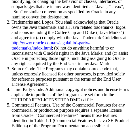
modifying, or changing the behavior of classes, interfaces, or
subpackages that are in any way identified as "Java", "Javax",
"Sun" or similar convention as specified by Oracle in any
naming convention designation.
Trademarks and Logos. You shall acknowledge that Oracle
owns the Java trademark and all Java-related trademarks, logos
and icons including the Coffee Cup and Duke ("Java Marks")
and agree to: (a) comply with the Java Trademark Guidelines at
http://www.oracle.com/us/legal/third-party-
trademarks/index.html
; (b) not do anything harmful to or
inconsistent with Oracle's rights in the Java Marks; and (c) assist
Oracle in protecting those rights, including assigning to Oracle
any rights acquired by the End User in any Java Mark.
Source Code. The Programs may contain source code that,
unless expressly licensed for other purposes, is provided solely
for reference purposes pursuant to the terms of the End User
License Agreement.
Third Party Code. Additional copyright notices and license terms
applicable to portions of the Programs are set forth in the
THIRDPARTYLICENSEREADME.txt file.
Commercial Features. Use of the Commercial Features for any
commercial or production purpose requires a separate license
from Oracle. "Commercial Features" means those features
identified in Table 1-1 (Commercial Features In Java SE Product
Editions) of the Program Documentation accessible at