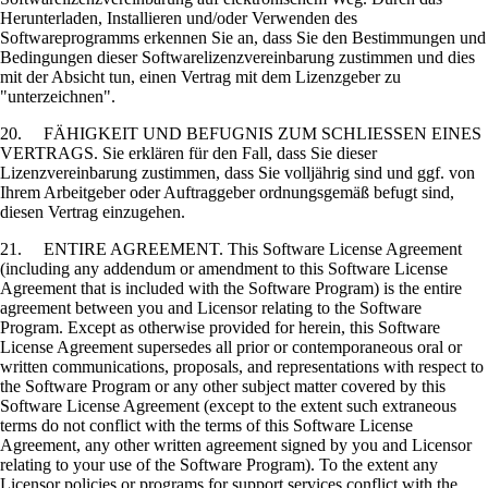
Herunterladen, Installieren und/oder Verwenden des
Softwareprogramms erkennen Sie an, dass Sie den Bestimmungen und
Bedingungen dieser Softwarelizenzvereinbarung zustimmen und dies
mit der Absicht tun, einen Vertrag mit dem Lizenzgeber zu
"unterzeichnen".
20. FÄHIGKEIT UND BEFUGNIS ZUM SCHLIESSEN EINES
VERTRAGS. Sie erklären für den Fall, dass Sie dieser
Lizenzvereinbarung zustimmen, dass Sie volljährig sind und ggf. von
Ihrem Arbeitgeber oder Auftraggeber ordnungsgemäß befugt sind,
diesen Vertrag einzugehen.
21. ENTIRE AGREEMENT. This Software License Agreement
(including any addendum or amendment to this Software License
Agreement that is included with the Software Program) is the entire
agreement between you and Licensor relating to the Software
Program. Except as otherwise provided for herein, this Software
License Agreement supersedes all prior or contemporaneous oral or
written communications, proposals, and representations with respect to
the Software Program or any other subject matter covered by this
Software License Agreement (except to the extent such extraneous
terms do not conflict with the terms of this Software License
Agreement, any other written agreement signed by you and Licensor
relating to your use of the Software Program). To the extent any
Licensor policies or programs for support services conflict with the