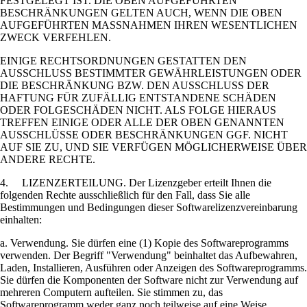
FESTGELEGT IST. DIE OBEN AUFGEFÜHRTEN
BESCHRÄNKUNGEN GELTEN AUCH, WENN DIE OBEN
AUFGEFÜHRTEN MASSNAHMEN IHREN WESENTLICHEN
ZWECK VERFEHLEN.
EINIGE RECHTSORDNUNGEN GESTATTEN DEN
AUSSCHLUSS BESTIMMTER GEWÄHRLEISTUNGEN ODER
DIE BESCHRÄNKUNG BZW. DEN AUSSCHLUSS DER
HAFTUNG FÜR ZUFÄLLIG ENTSTANDENE SCHÄDEN
ODER FOLGESCHÄDEN NICHT. ALS FOLGE HIERAUS
TREFFEN EINIGE ODER ALLE DER OBEN GENANNTEN
AUSSCHLÜSSE ODER BESCHRÄNKUNGEN GGF. NICHT
AUF SIE ZU, UND SIE VERFÜGEN MÖGLICHERWEISE ÜBER
ANDERE RECHTE.
4. LIZENZERTEILUNG. Der Lizenzgeber erteilt Ihnen die
folgenden Rechte ausschließlich für den Fall, dass Sie alle
Bestimmungen und Bedingungen dieser Softwarelizenzvereinbarung
einhalten:
a. Verwendung. Sie dürfen eine (1) Kopie des Softwareprogramms
verwenden. Der Begriff "Verwendung" beinhaltet das Aufbewahren,
Laden, Installieren, Ausführen oder Anzeigen des Softwareprogramms.
Sie dürfen die Komponenten der Software nicht zur Verwendung auf
mehreren Computern aufteilen. Sie stimmen zu, das
Softwareprogramm weder ganz noch teilweise auf eine Weise