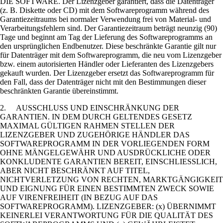
DIE SOFTWARE. Der Lizenzgeber garantiert, dass die Datenträger
(z. B. Diskette oder CD) mit dem Softwareprogramm während des
Garantiezeitraums bei normaler Verwendung frei von Material- und
Verarbeitungsfehlern sind. Der Garantiezeitraum beträgt neunzig (90)
Tage und beginnt am Tag der Lieferung des Softwareprogramms an
den ursprünglichen Endbenutzer. Diese beschränkte Garantie gilt nur
für Datenträger mit dem Softwareprogramm, die neu vom Lizenzgeber
bzw. einem autorisierten Händler oder Lieferanten des Lizenzgebers
gekauft wurden. Der Lizenzgeber ersetzt das Softwareprogramm für
den Fall, dass der Datenträger nicht mit den Bestimmungen dieser
beschränkten Garantie übereinstimmt.
2. AUSSCHLUSS UND EINSCHRÄNKUNG DER
GARANTIEN. IN DEM DURCH GELTENDES GESETZ
MAXIMAL GÜLTIGEN RAHMEN STELLEN DER
LIZENZGEBER UND ZUGEHÖRIGE HÄNDLER DAS
SOFTWAREPROGRAMM IN DER VORLIEGENDEN FORM
OHNE MÄNGELGEWÄHR UND AUSDRÜCKLICHE ODER
KONKLUDENTE GARANTIEN BEREIT, EINSCHLIESSLICH,
ABER NICHT BESCHRÄNKT AUF TITEL,
NICHTVERLETZUNG VON RECHTEN, MARKTGÄNGIGKEIT
UND EIGNUNG FÜR EINEN BESTIMMTEN ZWECK SOWIE
AUF VIRENFREIHEIT (IN BEZUG AUF DAS
SOFTWAREPROGRAMM). LIZENZGEBER: (x) ÜBERNIMMT
KEINERLEI VERANTWORTUNG FÜR DIE QUALITÄT DES