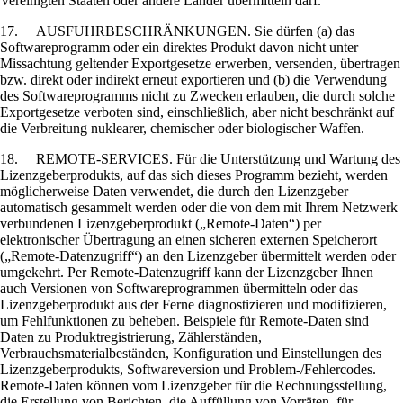
Vereinigten Staaten oder andere Länder übermitteln darf.
17. AUSFUHRBESCHRÄNKUNGEN. Sie dürfen (a) das
Softwareprogramm oder ein direktes Produkt davon nicht unter
Missachtung geltender Exportgesetze erwerben, versenden, übertragen
bzw. direkt oder indirekt erneut exportieren und (b) die Verwendung
des Softwareprogramms nicht zu Zwecken erlauben, die durch solche
Exportgesetze verboten sind, einschließlich, aber nicht beschränkt auf
die Verbreitung nuklearer, chemischer oder biologischer Waffen.
18. REMOTE-SERVICES. Für die Unterstützung und Wartung des
Lizenzgeberprodukts, auf das sich dieses Programm bezieht, werden
möglicherweise Daten verwendet, die durch den Lizenzgeber
automatisch gesammelt werden oder die von dem mit Ihrem Netzwerk
verbundenen Lizenzgeberprodukt („Remote-Daten“) per
elektronischer Übertragung an einen sicheren externen Speicherort
(„Remote-Datenzugriff“) an den Lizenzgeber übermittelt werden oder
umgekehrt. Per Remote-Datenzugriff kann der Lizenzgeber Ihnen
auch Versionen von Softwareprogrammen übermitteln oder das
Lizenzgeberprodukt aus der Ferne diagnostizieren und modifizieren,
um Fehlfunktionen zu beheben. Beispiele für Remote-Daten sind
Daten zu Produktregistrierung, Zählerständen,
Verbrauchsmaterialbeständen, Konfiguration und Einstellungen des
Lizenzgeberprodukts, Softwareversion und Problem-/Fehlercodes.
Remote-Daten können vom Lizenzgeber für die Rechnungsstellung,
die Erstellung von Berichten, die Auffüllung von Vorräten, für