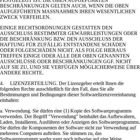
FESTGELEGT IST. DIE OBEN AUFGEFÜHRTEN
BESCHRÄNKUNGEN GELTEN AUCH, WENN DIE OBEN
AUFGEFÜHRTEN MASSNAHMEN IHREN WESENTLICHEN
ZWECK VERFEHLEN.
EINIGE RECHTSORDNUNGEN GESTATTEN DEN
AUSSCHLUSS BESTIMMTER GEWÄHRLEISTUNGEN ODER
DIE BESCHRÄNKUNG BZW. DEN AUSSCHLUSS DER
HAFTUNG FÜR ZUFÄLLIG ENTSTANDENE SCHÄDEN
ODER FOLGESCHÄDEN NICHT. ALS FOLGE HIERAUS
TREFFEN EINIGE ODER ALLE DER OBEN GENANNTEN
AUSSCHLÜSSE ODER BESCHRÄNKUNGEN GGF. NICHT
AUF SIE ZU, UND SIE VERFÜGEN MÖGLICHERWEISE ÜBER
ANDERE RECHTE.
4. LIZENZERTEILUNG. Der Lizenzgeber erteilt Ihnen die
folgenden Rechte ausschließlich für den Fall, dass Sie alle
Bestimmungen und Bedingungen dieser Softwarelizenzvereinbarung
einhalten:
a. Verwendung. Sie dürfen eine (1) Kopie des Softwareprogramms
verwenden. Der Begriff "Verwendung" beinhaltet das Aufbewahren,
Laden, Installieren, Ausführen oder Anzeigen des Softwareprogramms.
Sie dürfen die Komponenten der Software nicht zur Verwendung auf
mehreren Computern aufteilen. Sie stimmen zu, das
Softwareprogramm weder ganz noch teilweise auf eine Weise