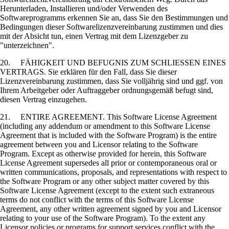
Herunterladen, Installieren und/oder Verwenden des
Softwareprogramms erkennen Sie an, dass Sie den Bestimmungen und
Bedingungen dieser Softwarelizenzvereinbarung zustimmen und dies
mit der Absicht tun, einen Vertrag mit dem Lizenzgeber zu
"unterzeichnen".
20. FÄHIGKEIT UND BEFUGNIS ZUM SCHLIESSEN EINES
VERTRAGS. Sie erklären für den Fall, dass Sie dieser
Lizenzvereinbarung zustimmen, dass Sie volljährig sind und ggf. von
Ihrem Arbeitgeber oder Auftraggeber ordnungsgemäß befugt sind,
diesen Vertrag einzugehen.
21. ENTIRE AGREEMENT. This Software License Agreement
(including any addendum or amendment to this Software License
Agreement that is included with the Software Program) is the entire
agreement between you and Licensor relating to the Software
Program. Except as otherwise provided for herein, this Software
License Agreement supersedes all prior or contemporaneous oral or
written communications, proposals, and representations with respect to
the Software Program or any other subject matter covered by this
Software License Agreement (except to the extent such extraneous
terms do not conflict with the terms of this Software License
Agreement, any other written agreement signed by you and Licensor
relating to your use of the Software Program). To the extent any
Licensor policies or programs for support services conflict with the