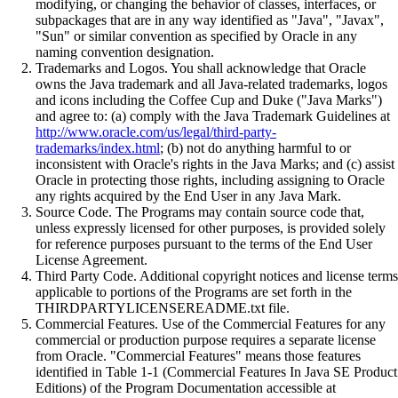
modifying, or changing the behavior of classes, interfaces, or
subpackages that are in any way identified as "Java", "Javax",
"Sun" or similar convention as specified by Oracle in any
naming convention designation.
Trademarks and Logos. You shall acknowledge that Oracle
owns the Java trademark and all Java-related trademarks, logos
and icons including the Coffee Cup and Duke ("Java Marks")
and agree to: (a) comply with the Java Trademark Guidelines at
http://www.oracle.com/us/legal/third-party-
trademarks/index.html
; (b) not do anything harmful to or
inconsistent with Oracle's rights in the Java Marks; and (c) assist
Oracle in protecting those rights, including assigning to Oracle
any rights acquired by the End User in any Java Mark.
Source Code. The Programs may contain source code that,
unless expressly licensed for other purposes, is provided solely
for reference purposes pursuant to the terms of the End User
License Agreement.
Third Party Code. Additional copyright notices and license terms
applicable to portions of the Programs are set forth in the
THIRDPARTYLICENSEREADME.txt file.
Commercial Features. Use of the Commercial Features for any
commercial or production purpose requires a separate license
from Oracle. "Commercial Features" means those features
identified in Table 1-1 (Commercial Features In Java SE Product
Editions) of the Program Documentation accessible at