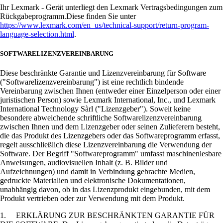
Ihr Lexmark - Gerät unterliegt den Lexmark Vertragsbedingungen zum
Rückgabeprogramm.Diese finden Sie unter
https://www.lexmark.com/en_us/technical-support/return-program-
language-selection.html
.
SOFTWARELIZENZVEREINBARUNG
Diese beschränkte Garantie und Lizenzvereinbarung für Software
("Softwarelizenzvereinbarung") ist eine rechtlich bindende
Vereinbarung zwischen Ihnen (entweder einer Einzelperson oder einer
juristischen Person) sowie Lexmark International, Inc., und Lexmark
International Technology Sàrl ("Lizenzgeber"). Soweit keine
besondere abweichende schriftliche Softwarelizenzvereinbarung
zwischen Ihnen und dem Lizenzgeber oder seinen Zulieferern besteht,
die das Produkt des Lizenzgebers oder das Softwareprogramm erfasst,
regelt ausschließlich diese Lizenzvereinbarung die Verwendung der
Software. Der Begriff "Softwareprogramm" umfasst maschinenlesbare
Anweisungen, audiovisuellen Inhalt (z. B. Bilder und
Aufzeichnungen) und damit in Verbindung gebrachte Medien,
gedruckte Materialien und elektronische Dokumentationen,
unabhängig davon, ob in das Lizenzprodukt eingebunden, mit dem
Produkt vertrieben oder zur Verwendung mit dem Produkt.
1. ERKLÄRUNG ZUR BESCHRÄNKTEN GARANTIE FÜR