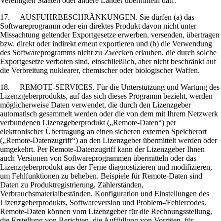
Vereinigten Staaten oder andere Länder übermitteln darf.
17. AUSFUHRBESCHRÄNKUNGEN. Sie dürfen (a) das
Softwareprogramm oder ein direktes Produkt davon nicht unter
Missachtung geltender Exportgesetze erwerben, versenden, übertragen
bzw. direkt oder indirekt erneut exportieren und (b) die Verwendung
des Softwareprogramms nicht zu Zwecken erlauben, die durch solche
Exportgesetze verboten sind, einschließlich, aber nicht beschränkt auf
die Verbreitung nuklearer, chemischer oder biologischer Waffen.
18. REMOTE-SERVICES. Für die Unterstützung und Wartung des
Lizenzgeberprodukts, auf das sich dieses Programm bezieht, werden
möglicherweise Daten verwendet, die durch den Lizenzgeber
automatisch gesammelt werden oder die von dem mit Ihrem Netzwerk
verbundenen Lizenzgeberprodukt („Remote-Daten“) per
elektronischer Übertragung an einen sicheren externen Speicherort
(„Remote-Datenzugriff“) an den Lizenzgeber übermittelt werden oder
umgekehrt. Per Remote-Datenzugriff kann der Lizenzgeber Ihnen
auch Versionen von Softwareprogrammen übermitteln oder das
Lizenzgeberprodukt aus der Ferne diagnostizieren und modifizieren,
um Fehlfunktionen zu beheben. Beispiele für Remote-Daten sind
Daten zu Produktregistrierung, Zählerständen,
Verbrauchsmaterialbeständen, Konfiguration und Einstellungen des
Lizenzgeberprodukts, Softwareversion und Problem-/Fehlercodes.
Remote-Daten können vom Lizenzgeber für die Rechnungsstellung,
die Erstellung von Berichten, die Auffüllung von Vorräten, für