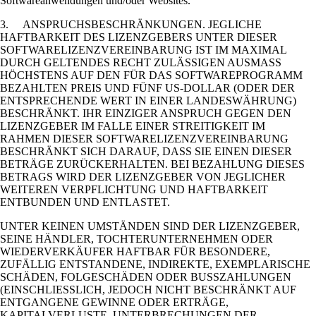
Softwareanwendungen und/oder Websites.
3. ANSPRUCHSBESCHRÄNKUNGEN. JEGLICHE
HAFTBARKEIT DES LIZENZGEBERS UNTER DIESER
SOFTWARELIZENZVEREINBARUNG IST IM MAXIMAL
DURCH GELTENDES RECHT ZULÄSSIGEN AUSMASS
HÖCHSTENS AUF DEN FÜR DAS SOFTWAREPROGRAMM
BEZAHLTEN PREIS UND FÜNF US-DOLLAR (ODER DER
ENTSPRECHENDE WERT IN EINER LANDESWÄHRUNG)
BESCHRÄNKT. IHR EINZIGER ANSPRUCH GEGEN DEN
LIZENZGEBER IM FALLE EINER STREITIGKEIT IM
RAHMEN DIESER SOFTWARELIZENZVEREINBARUNG
BESCHRÄNKT SICH DARAUF, DASS SIE EINEN DIESER
BETRÄGE ZURÜCKERHALTEN. BEI BEZAHLUNG DIESES
BETRAGS WIRD DER LIZENZGEBER VON JEGLICHER
WEITEREN VERPFLICHTUNG UND HAFTBARKEIT
ENTBUNDEN UND ENTLASTET.
UNTER KEINEN UMSTÄNDEN SIND DER LIZENZGEBER,
SEINE HÄNDLER, TOCHTERUNTERNEHMEN ODER
WIEDERVERKÄUFER HAFTBAR FÜR BESONDERE,
ZUFÄLLIG ENTSTANDENE, INDIREKTE, EXEMPLARISCHE
SCHÄDEN, FOLGESCHÄDEN ODER BUSSZAHLUNGEN
(EINSCHLIESSLICH, JEDOCH NICHT BESCHRÄNKT AUF
ENTGANGENE GEWINNE ODER ERTRÄGE,
KAPITALVERLUSTE, UNTERBRECHUNGEN DER