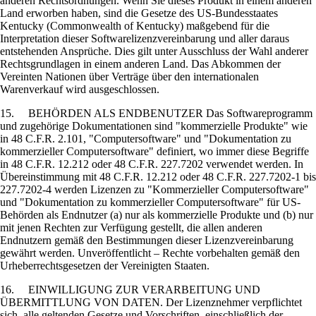
anderen Rechtsordnungen. Wenn Sie dieses Produkt in einem anderen
Land erworben haben, sind die Gesetze des US-Bundesstaates
Kentucky (Commonwealth of Kentucky) maßgebend für die
Interpretation dieser Softwarelizenzvereinbarung und aller daraus
entstehenden Ansprüche. Dies gilt unter Ausschluss der Wahl anderer
Rechtsgrundlagen in einem anderen Land. Das Abkommen der
Vereinten Nationen über Verträge über den internationalen
Warenverkauf wird ausgeschlossen.
15. BEHÖRDEN ALS ENDBENUTZER Das Softwareprogramm
und zugehörige Dokumentationen sind "kommerzielle Produkte" wie
in 48 C.F.R. 2.101, "Computersoftware" und "Dokumentation zu
kommerzieller Computersoftware" definiert, wo immer diese Begriffe
in 48 C.F.R. 12.212 oder 48 C.F.R. 227.7202 verwendet werden. In
Übereinstimmung mit 48 C.F.R. 12.212 oder 48 C.F.R. 227.7202-1 bis
227.7202-4 werden Lizenzen zu "Kommerzieller Computersoftware"
und "Dokumentation zu kommerzieller Computersoftware" für US-
Behörden als Endnutzer (a) nur als kommerzielle Produkte und (b) nur
mit jenen Rechten zur Verfügung gestellt, die allen anderen
Endnutzern gemäß den Bestimmungen dieser Lizenzvereinbarung
gewährt werden. Unveröffentlicht – Rechte vorbehalten gemäß den
Urheberrechtsgesetzen der Vereinigten Staaten.
16. EINWILLIGUNG ZUR VERARBEITUNG UND
ÜBERMITTLUNG VON DATEN. Der Lizenznehmer verpflichtet
sich, alle geltenden Gesetze und Vorschriften, einschließlich der