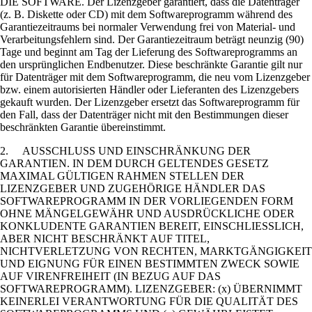
DIE SOFTWARE. Der Lizenzgeber garantiert, dass die Datenträger
(z. B. Diskette oder CD) mit dem Softwareprogramm während des
Garantiezeitraums bei normaler Verwendung frei von Material- und
Verarbeitungsfehlern sind. Der Garantiezeitraum beträgt neunzig (90)
Tage und beginnt am Tag der Lieferung des Softwareprogramms an
den ursprünglichen Endbenutzer. Diese beschränkte Garantie gilt nur
für Datenträger mit dem Softwareprogramm, die neu vom Lizenzgeber
bzw. einem autorisierten Händler oder Lieferanten des Lizenzgebers
gekauft wurden. Der Lizenzgeber ersetzt das Softwareprogramm für
den Fall, dass der Datenträger nicht mit den Bestimmungen dieser
beschränkten Garantie übereinstimmt.
2. AUSSCHLUSS UND EINSCHRÄNKUNG DER
GARANTIEN. IN DEM DURCH GELTENDES GESETZ
MAXIMAL GÜLTIGEN RAHMEN STELLEN DER
LIZENZGEBER UND ZUGEHÖRIGE HÄNDLER DAS
SOFTWAREPROGRAMM IN DER VORLIEGENDEN FORM
OHNE MÄNGELGEWÄHR UND AUSDRÜCKLICHE ODER
KONKLUDENTE GARANTIEN BEREIT, EINSCHLIESSLICH,
ABER NICHT BESCHRÄNKT AUF TITEL,
NICHTVERLETZUNG VON RECHTEN, MARKTGÄNGIGKEIT
UND EIGNUNG FÜR EINEN BESTIMMTEN ZWECK SOWIE
AUF VIRENFREIHEIT (IN BEZUG AUF DAS
SOFTWAREPROGRAMM). LIZENZGEBER: (x) ÜBERNIMMT
KEINERLEI VERANTWORTUNG FÜR DIE QUALITÄT DES